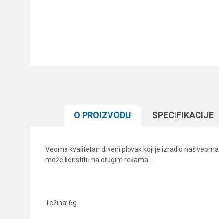
O PROIZVODU
SPECIFIKACIJЕ
Veoma kvalitetan drveni plovak koji je izradio naš veoma 
može koristiti i na drugim rekama.
Težina: 6g