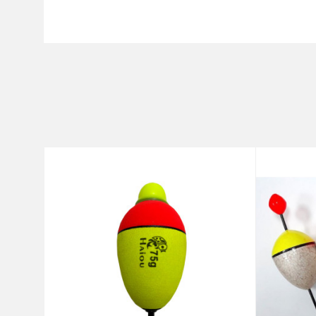
Karakteristika
Ime/Nadimak
Kategorija
Brend
Poruka
Anti-spam zaštita - izračunajt
POŠALJI