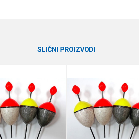
Vrednost
Email
Plovci
Gica Team
SLIČNI PROIZVODI
e koliko je 9 - 4 :