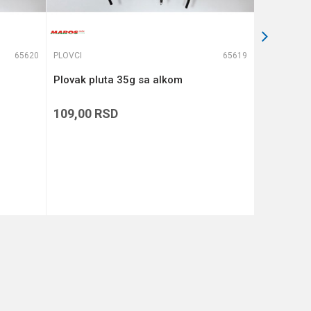
65620
PLOVCI
65619
PLOVCI
Plovak pluta 35g sa alkom
FORMAX P
109,00
RSD
139,00
R
DODAJ U KORPU