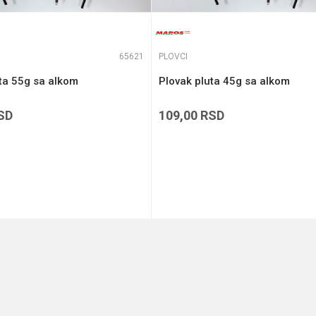
65621
PLOVCI
ta 55g sa alkom
Plovak pluta 45g sa alkom
SD
109,00
RSD
DODAJ U KORPU
DODAJ U KORPU