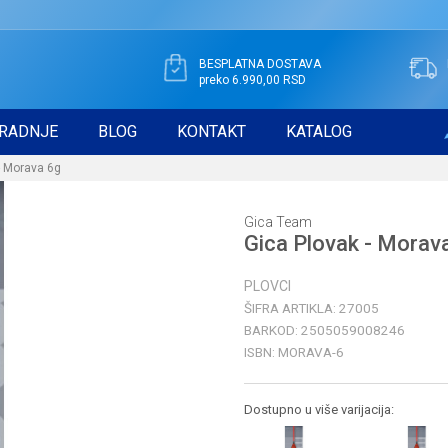
BESPLATNA DOSTAVA
preko 6.990,00 RSD
RADNJE
BLOG
KONTAKT
KATALOG
- Morava 6g
Gica Team
Gica Plovak - Morav
PLOVCI
ŠIFRA ARTIKLA:
27005
BARKOD:
2505059008246
ISBN:
MORAVA-6
Dostupno u više varijacija: