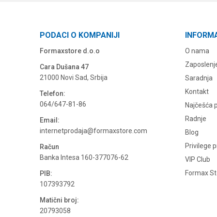
PODACI O KOMPANIJI
INFORM
Formaxstore d.o.o
O nama
Zaposlenj
Cara Dušana 47
21000 Novi Sad, Srbija
Saradnja
Kontakt
Telefon:
064/647-81-86
Najčešća p
Radnje
Email:
internetprodaja@formaxstore.com
Blog
Privilege 
Račun
Banka Intesa 160-377076-62
VIP Club
Formax Sto
PIB:
107393792
Matični broj:
20793058