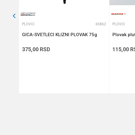
63399
PLOVCI
65862
PLOVCI
GICA-SVETLECI KLIZNI PLOVAK 75g
Plovak plu
375,00
RSD
115,00
R
DODAJ U KORPU