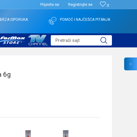
Prijavite se
Registrujte se
0
BRZA ISPORUKA
POMOĆ I NAJČEŠĆA PITANJA
Pretraži sajt
a 6g