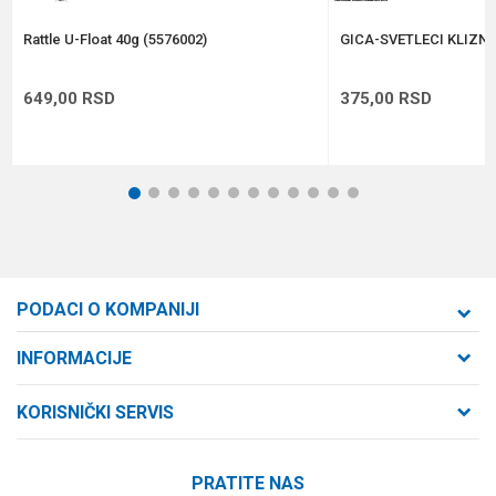
POŠALJI
Rattle U-Float 40g (5576002)
GICA-SVETLECI KLIZNI
649,00
RSD
375,00
RSD
1
2
3
4
5
6
7
8
9
10
11
12
PODACI O KOMPANIJI
Formaxstore d.o.o
INFORMACIJE
O nama
Cara Dušana 47
KORISNIČKI SERVIS
21000 Novi Sad, Srbija
Zaposlenje
Uslovi korišćenja i prodaje
Saradnja
Telefon:
PRATITE NAS
Politika privatnosti
064/647-81-86
Kontakt