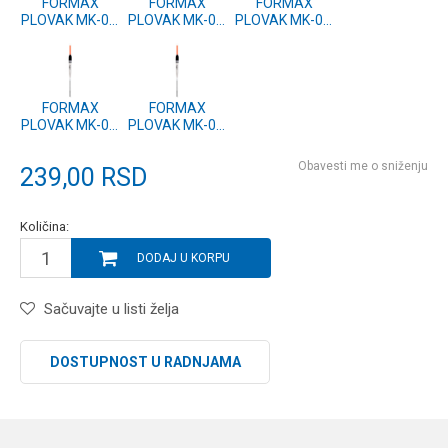
FORMAX
FORMAX
FORMAX
PLOVAK MK-01,
PLOVAK MK-01,
PLOVAK MK-01,
15g (2 kom.)
12g (2 kom.)
8g (2 kom.)
FORMAX
FORMAX
PLOVAK MK-01,
PLOVAK MK-01,
6g (2 kom.)
3g (2 kom.)
Obavesti me o sniženju
239,00
RSD
Količina:
DODAJ U KORPU
Sačuvajte u listi želja
DOSTUPNOST U RADNJAMA