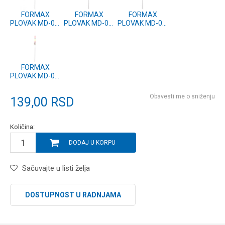
FORMAX
FORMAX
FORMAX
PLOVAK MD-07,
PLOVAK MD-07,
PLOVAK MD-07,
1g (2 kom.)
2.5g (2 kom.)
1.5g (2 kom.)
FORMAX
PLOVAK MD-07,
0.75g (2 kom.)
Obavesti me o sniženju
139,00
RSD
Količina:
DODAJ U KORPU
Sačuvajte u listi želja
DOSTUPNOST U RADNJAMA