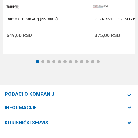
POŠALJI
Rattle U-Float 40g (5576002)
GICA-SVETLECI KLIZNI
649,00
RSD
375,00
RSD
1
2
3
4
5
6
7
8
9
10
11
12
PODACI O KOMPANIJI
Formaxstore d.o.o
INFORMACIJE
O nama
Cara Dušana 47
KORISNIČKI SERVIS
21000 Novi Sad, Srbija
Zaposlenje
Uslovi korišćenja i prodaje
Saradnja