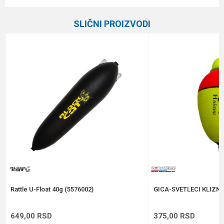
Ime/Nadimak
Kategorija
Plovci
SLIČNI PROIZVODI
Brend
Formax
Email
Poruka
Anti-spam zaštita - izračunajte koliko je 6 - 1 :
POŠALJI
Rattle U-Float 40g (5576002)
GICA-SVETLECI KLIZNI
649,00
RSD
375,00
RSD