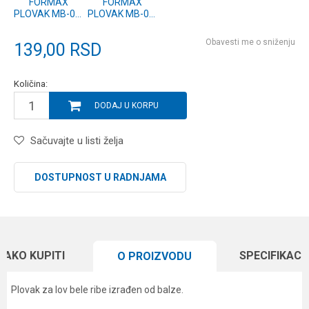
FORMAX
FORMAX
PLOVAK MB-04,
PLOVAK MB-04,
5g (2 kom.)
2g (2 kom.)
Obavesti me o sniženju
139,00
RSD
Količina:
DODAJ U KORPU
Sačuvajte u listi želja
DOSTUPNOST U RADNJAMA
KAKO KUPITI
SPECIFIKACI
O PROIZVODU
Plovak za lov bele ribe izrađen od balze.
Karakteristika
Vrednost