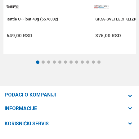
POŠALJI
Rattle U-Float 40g (5576002)
GICA-SVETLECI KLIZNI
649,00
RSD
375,00
RSD
1
2
3
4
5
6
7
8
9
10
11
12
PODACI O KOMPANIJI
Formaxstore d.o.o
INFORMACIJE
O nama
Cara Dušana 47
KORISNIČKI SERVIS
21000 Novi Sad, Srbija
Zaposlenje
Uslovi korišćenja i prodaje
Saradnja