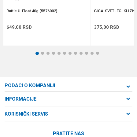
POŠALJI
Rattle U-Float 40g (5576002)
GICA-SVETLECI KLIZNI
649,00
RSD
375,00
RSD
1
2
3
4
5
6
7
8
9
10
11
12
PODACI O KOMPANIJI
Formaxstore d.o.o
INFORMACIJE
O nama
Cara Dušana 47
KORISNIČKI SERVIS
21000 Novi Sad, Srbija
Zaposlenje
Uslovi korišćenja i prodaje
Saradnja
Telefon:
PRATITE NAS
Politika privatnosti
064/647-81-86
Kontakt