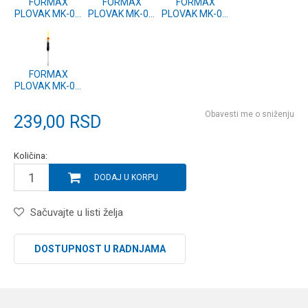
FORMAX
FORMAX
FORMAX
PLOVAK MK-03,
PLOVAK MK-03,
PLOVAK MK-03,
10g (2 kom.)
8g (2 kom.)
6g (2 kom.)
FORMAX
PLOVAK MK-03,
4g (2 kom.)
Obavesti me o sniženju
239,00
RSD
Količina:
DODAJ U KORPU
Sačuvajte u listi želja
DOSTUPNOST U RADNJAMA