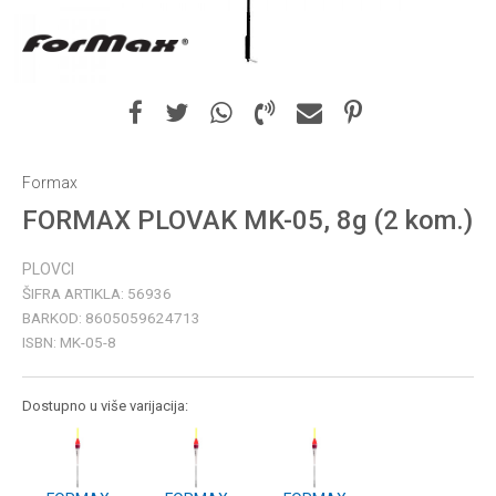
Formax
FORMAX PLOVAK MK-05, 8g (2 kom.)
PLOVCI
ŠIFRA ARTIKLA:
56936
BARKOD:
8605059624713
ISBN:
MK-05-8
Dostupno u više varijacija: