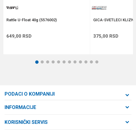
POŠALJI
Rattle U-Float 40g (5576002)
GICA-SVETLECI KLIZNI
649,00
RSD
375,00
RSD
1
2
3
4
5
6
7
8
9
10
11
12
PODACI O KOMPANIJI
Formaxstore d.o.o
INFORMACIJE
O nama
Cara Dušana 47
KORISNIČKI SERVIS
21000 Novi Sad, Srbija
Zaposlenje
Uslovi korišćenja i prodaje