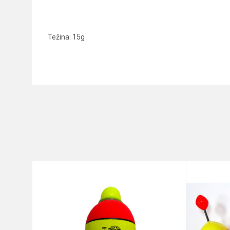
Težina: 15g
Karakteristika
Ime/Nadimak
Kategorija
Brend
Poruka
Anti-spam zaštita - izračunaj