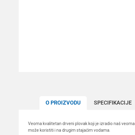
O PROIZVODU
SPECIFIKACIJЕ
Veoma kvalitetan drveni plovak koji je izradio naš veoma 
može koristiti i na drugim stajaćim vodama.