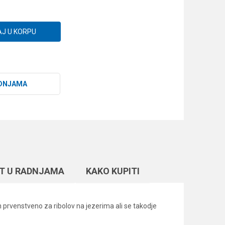
J U KORPU
DNJAMA
T U RADNJAMA
KAKO KUPITI
n prvenstveno za ribolov na jezerima ali se takodje