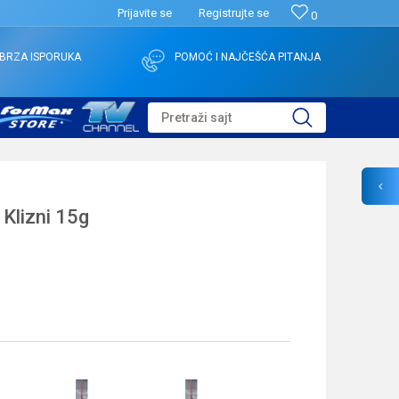
Prijavite se
Registrujte se
0
BRZA ISPORUKA
POMOĆ I NAJČEŠĆA PITANJA
Pretraži sajt
 Klizni 15g