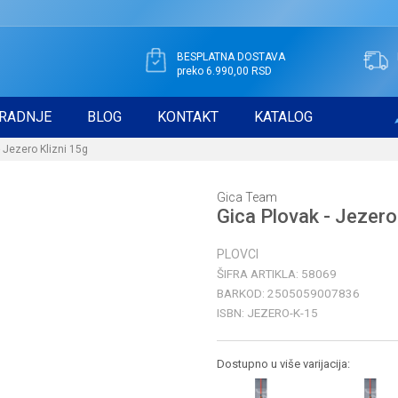
BESPLATNA DOSTAVA
preko 6.990,00 RSD
RADNJE
BLOG
KONTAKT
KATALOG
- Jezero Klizni 15g
Gica Team
Gica Plovak - Jezero
PLOVCI
ŠIFRA ARTIKLA:
58069
BARKOD:
2505059007836
ISBN:
JEZERO-K-15
Dostupno u više varijacija: