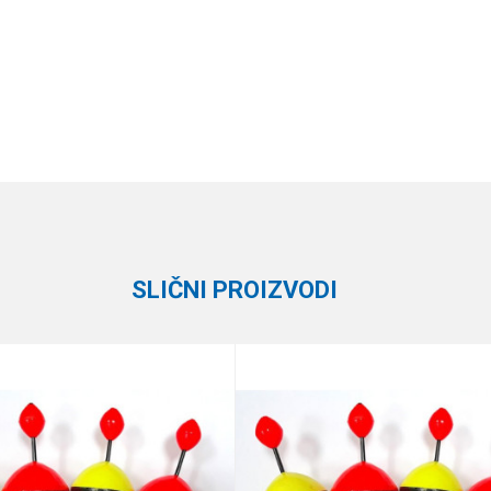
Vrednost
Email
Plovci
Gica Team
SLIČNI PROIZVODI
te koliko je 4 + 1 :