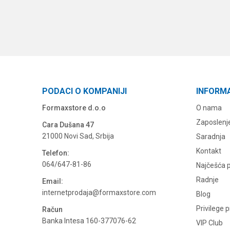
PODACI O KOMPANIJI
INFORM
Formaxstore d.o.o
O nama
Zaposlenj
Cara Dušana 47
21000 Novi Sad, Srbija
Saradnja
Kontakt
Telefon:
064/647-81-86
Najčešća p
Radnje
Email:
internetprodaja@formaxstore.com
Blog
Privilege 
Račun
Banka Intesa 160-377076-62
VIP Club