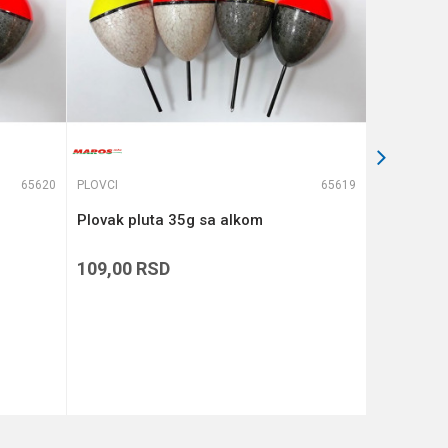
65620
PLOVCI
65619
PLOVCI
Plovak pluta 35g sa alkom
FORMAX P
109,00
RSD
139,00
R
DODAJ U KORPU