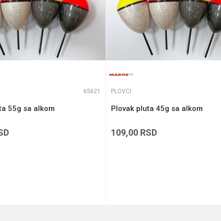
65621
PLOVCI
ta 55g sa alkom
Plovak pluta 45g sa alkom
SD
109,00
RSD
DODAJ U KORPU
DODAJ U KORPU