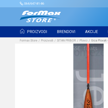
064/647-81-86
PROIZVODI
BRENDOVI
AKCIJE
Formax Store
Proizvodi
SITAN PRIBOR
Plovci
Gica Plovak 