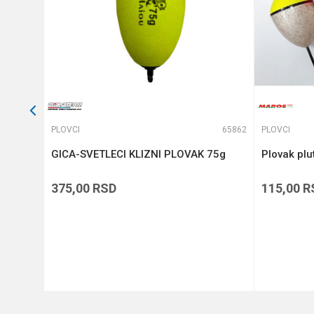
POŠALJI
63399
PLOVCI
65862
PLOVCI
GICA-SVETLECI KLIZNI PLOVAK 75g
Plovak plu
375,00
RSD
115,00
R
DODAJ U KORPU