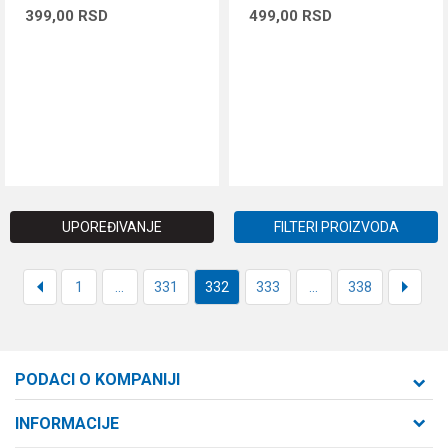
399,00
RSD
499,00
RSD
DODAJ U KORPU
DODAJ U KORPU
UPOREĐIVANJE
FILTERI PROIZVODA
1
...
331
332
333
...
338
PODACI O KOMPANIJI
Formaxstore d.o.o
INFORMACIJE