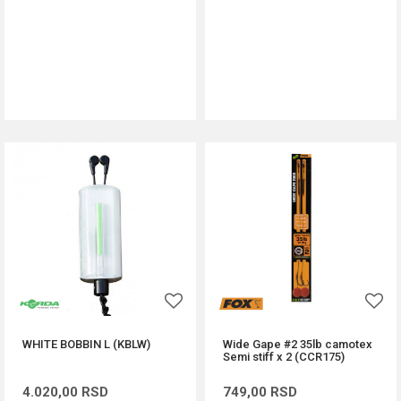
DODAJ U KORPU
DODAJ U KORPU
WHITE BOBBIN L (KBLW)
Wide Gape #2 35lb camotex
Semi stiff x 2 (CCR175)
4.020,00
RSD
749,00
RSD