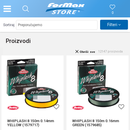
0
Filteri
Sortiraj
Proizvodi
12147
proizvoda
Obriši sve
WHIPLASH 8 150m 0.14mm
WHIPLASH 8 150m 0.16mm
YELLOW (1579717)
GREEN (1579685)