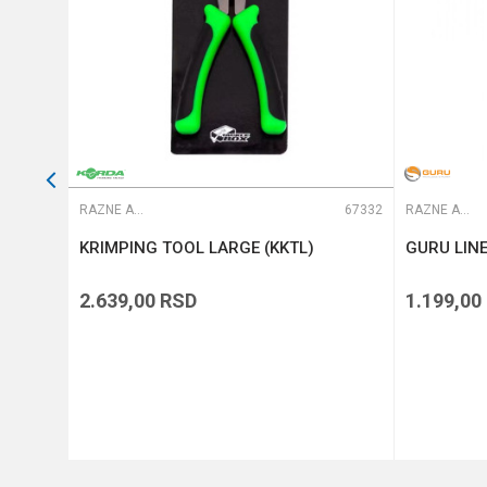
POŠALJI
66764
RAZNE ALATKE
67332
RAZNE ALATKE
tback
KRIMPING TOOL LARGE (KKTL)
GURU LIN
2.639,00
RSD
1.199,00
DODAJ U KORPU