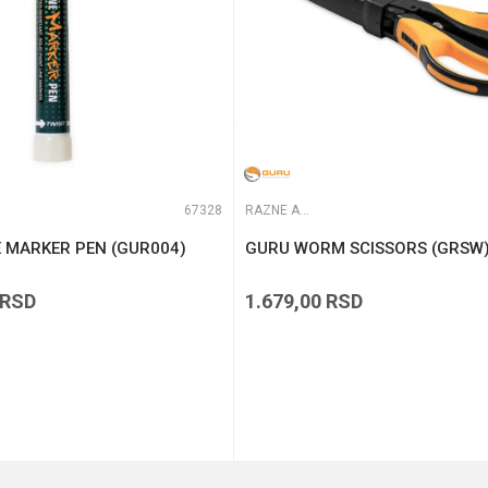
67328
RAZNE ALATKE
E MARKER PEN (GUR004)
GURU WORM SCISSORS (GRSW
RSD
1.679,00
RSD
DODAJ U KORPU
DODAJ U KORPU