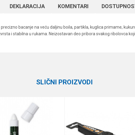
DEKLARACIJA
KOMENTARI
DOSTUPNOS
precizno bacanje na veću daljinu boila, partikla, kuglica primame, kuku
rlo čvrsta i stabilna u rukama. Neizostavan deo pribora svakog ribolovca k
Vrednost
Email
Razne alatke
Formax
SLIČNI PROIZVODI
e koliko je 9 - 4 :