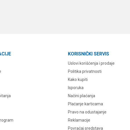
ACIJE
KORISNIČKI SERVIS
Uslovi korišćenja i prodaje
e
Politika privatnosti
Kako kupiti
Isporuka
itanja
Načini plaćanja
Plaćanje karticama
Pravo na odustajanje
program
Reklamacije
Povraćaj sredstava