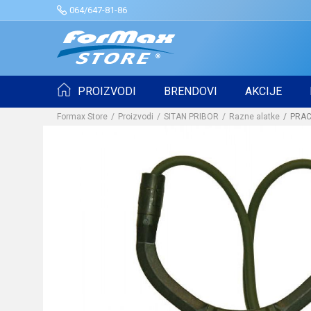
064/647-81-86
PROIZVODI
BRENDOVI
AKCIJE
Formax Store
Proizvodi
SITAN PRIBOR
Razne alatke
PRAC