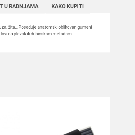
T U RADNJAMA
KAKO KUPITI
ruza, žita... Poseduje anatomski oblikovan gumeni
oji lovi na plovak ili dubinskom metodom.