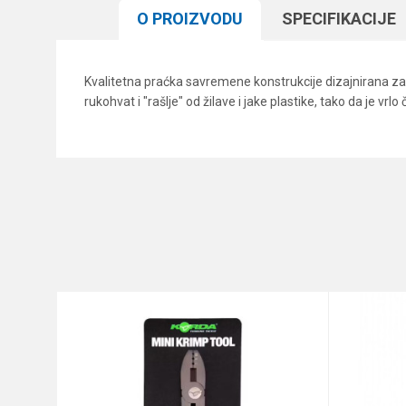
O PROIZVODU
SPECIFIKACIJЕ
Kvalitetna praćka savremene konstrukcije dizajnirana za 
rukohvat i "rašlje" od žilave i jake plastike, tako da je v
Karakteristika
Ime/Nadimak
Kategorija
Brend
Poruka
Anti-spam zaštita - izračunajt