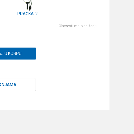
1
PRACKA-2
Obavesti me o sniženju
J U KORPU
DNJAMA