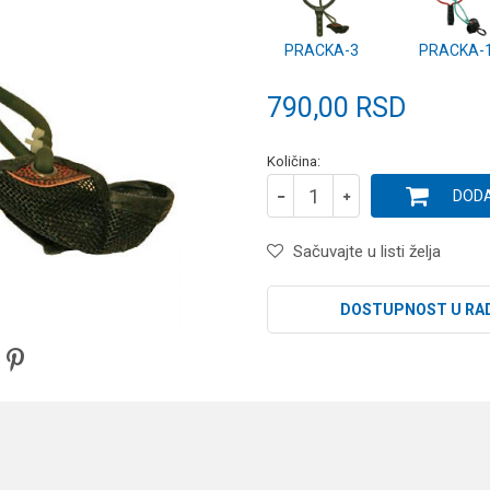
PRACKA-3
PRACKA-
790,00
RSD
Količina:
DODA
Sačuvajte u listi želja
DOSTUPNOST U RA