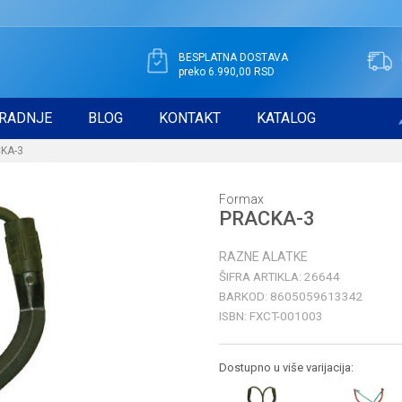
BESPLATNA DOSTAVA
preko 6.990,00 RSD
RADNJE
BLOG
KONTAKT
KATALOG
KA-3
Formax
PRACKA-3
RAZNE ALATKE
ŠIFRA ARTIKLA:
26644
BARKOD:
8605059613342
ISBN:
FXCT-001003
Dostupno u više varijacija: