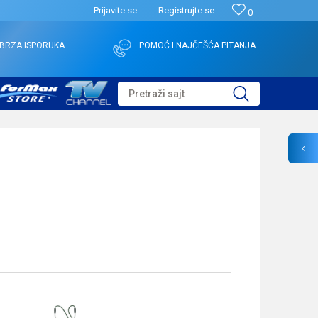
Prijavite se
Registrujte se
0
BRZA ISPORUKA
POMOĆ I NAJČEŠĆA PITANJA
Pretraži sajt