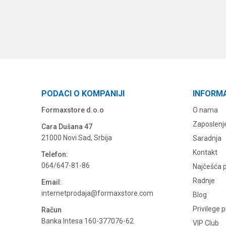
PODACI O KOMPANIJI
INFORM
Formaxstore d.o.o
O nama
Zaposlenj
Cara Dušana 47
21000 Novi Sad, Srbija
Saradnja
Kontakt
Telefon:
064/647-81-86
Najčešća p
Radnje
Email:
internetprodaja@formaxstore.com
Blog
Privilege 
Račun
Banka Intesa 160-377076-62
VIP Club