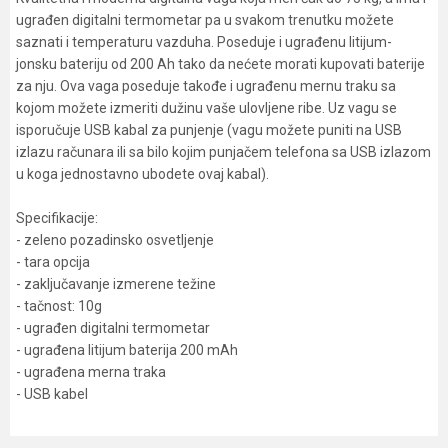
ugrađen digitalni termometar pa u svakom trenutku možete
saznati i temperaturu vazduha. Poseduje i ugrađenu litijum-
jonsku bateriju od 200 Ah tako da nećete morati kupovati baterije
za nju. Ova vaga poseduje takođe i ugrađenu mernu traku sa
kojom možete izmeriti dužinu vaše ulovljene ribe. Uz vagu se
isporučuje USB kabal za punjenje (vagu možete puniti na USB
izlazu računara ili sa bilo kojim punjačem telefona sa USB izlazom
u koga jednostavno ubodete ovaj kabal).
Specifikacije:
- zeleno pozadinsko osvetljenje
- tara opcija
- zaključavanje izmerene težine
- tačnost: 10g
- ugrađen digitalni termometar
- ugrađena litijum baterija 200 mAh
- ugrađena merna traka
- USB kabel
Karakteristika
Vrednost
Ime/Nadimak