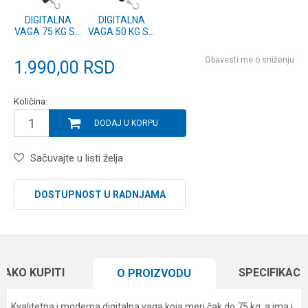
DIGITALNA
DIGITALNA
VAGA 75 KG SA
VAGA 50 KG SA
MERNOM
TERMOMETROM
TRAKOM
Obavesti me o sniženju
1.990,00
RSD
Količina:
DODAJ U KORPU
Sačuvajte u listi želja
DOSTUPNOST U RADNJAMA
KAKO KUPITI
SPECIFIKACI
O PROIZVODU
Kvalitetna i moderna digitalna vaga koja meri čak do 75 kg, a ima i