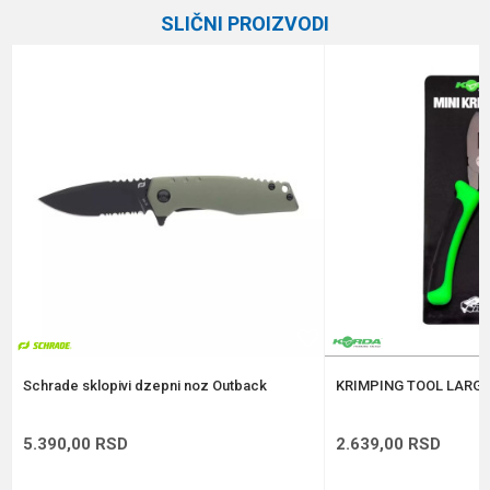
Kategorija
Razne alatke
SLIČNI PROIZVODI
Brend
Elegance Method
Email
Poruka
Anti-spam zaštita - izračunajte koliko je 4 + 1 :
POŠALJI
Schrade sklopivi dzepni noz Outback
KRIMPING TOOL LARGE
5.390,00
RSD
2.639,00
RSD