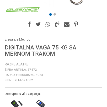
1
2
Elegance Method
DIGITALNA VAGA 75 KG SA
MERNOM TRAKOM
RAZNE ALATKE
ŠIFRA ARTIKLA:
57472
BARKOD:
8605059625963
ISBN:
FXEM-521002
Dostupno u više varijacija: