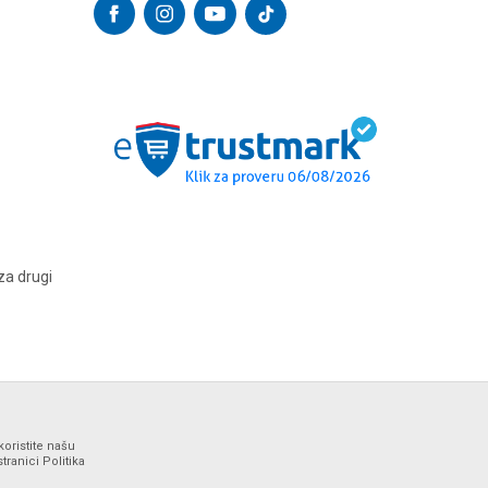
za drugi
koristite našu
ranici Politika