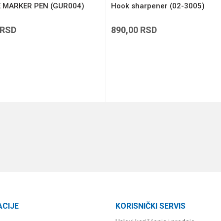
E MARKER PEN (GUR004)
Hook sharpener (02-3005)
RSD
890,00
RSD
DODAJ U KORPU
DODAJ U KORPU
ACIJE
KORISNIČKI SERVIS