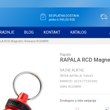
BESPLATNA DOSTAVA
preko 6.990,00 RSD
RADNJE
BLOG
KONTAKT
KATALOG
LA RCD Magnetic Release RCDMRR
Rapala
RAPALA RCD Magne
RAZNE ALATKE
ŠIFRA ARTIKLA:
59643
BARKOD:
022677292090
ISBN:
RCDMRR
Dostupno u više varijacija: