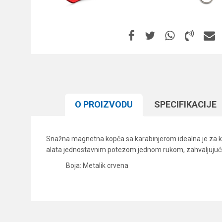
O PROIZVODU
SPECIFIKACIJЕ
Snažna magnetna kopča sa karabinjerom idealna je za kač
alata jednostavnim potezom jednom rukom, zahvaljujući 
Boja: Metalik crvena
Karakteristika
Ime/Nadimak
Kategorija
Brend