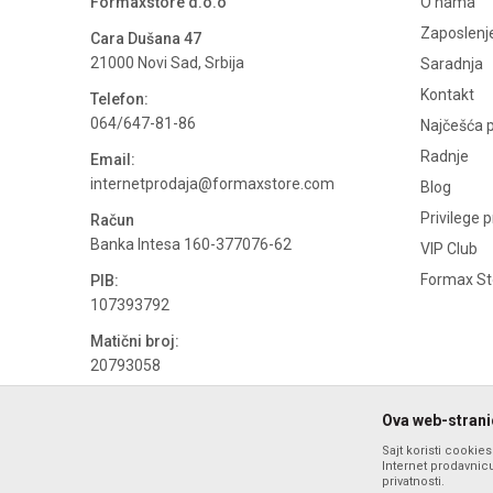
Formaxstore d.o.o
O nama
Zaposlenj
Cara Dušana 47
21000 Novi Sad, Srbija
Saradnja
Kontakt
Telefon:
064/647-81-86
Najčešća p
Radnje
Email:
internetprodaja@formaxstore.com
Blog
Privilege 
Račun
Banka Intesa 160-377076-62
VIP Club
Formax Sto
PIB:
107393792
Matični broj:
20793058
PDV broj
Ova web-stranic
694500884
Sajt koristi cookie
Internet prodavnicu
privatnosti.