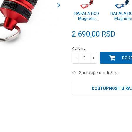
RAPALA RCD
RAPALA R
Magnetic
Magnetic
Release
Release
RCDMRR
RCDMRB
2.690,00
RSD
Količina:
DODA
Sačuvajte u listi želja
DOSTUPNOST U RA