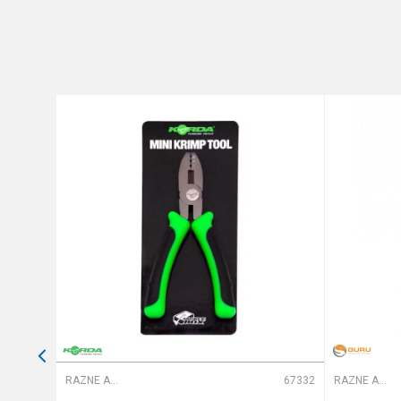
Poruka
Anti-spam zaštita - izračunaj
POŠALJI
66763
RAZNE ALATKE
67332
RAZNE ALATKE