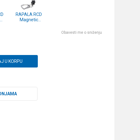
CD
RAPALA RCD
Magnetic
Release
RCDMR
Obavesti me o sniženju
J U KORPU
DNJAMA