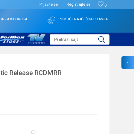
Prijavite se
Registrujte se
0
BRZA ISPORUKA
POMOĆ I NAJČEŠĆA PITANJA
Pretraži sajt
tic Release RCDMRR