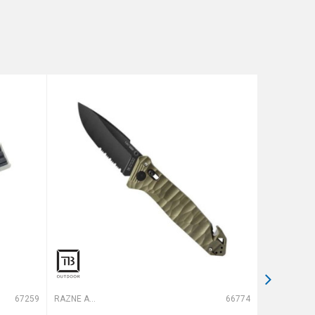
67259
RAZNE ALATKE
66774
RAZNE ALATKE