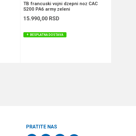
TB francuski vojni dzepni noz CAC
TB dzepni
S200 PA6 army zeleni
edition
15.990,00
RSD
9.990,00
BESPLATNA DOSTAVA
BESPLAT
DODAJ U KORPU
PRATITE NAS