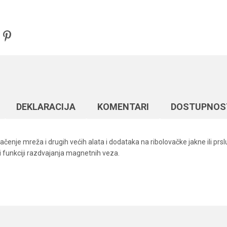
DEKLARACIJA
KOMENTARI
DOSTUPNOS
enje mreža i drugih većih alata i dodataka na ribolovačke jakne ili p
funkciji razdvajanja magnetnih veza.
Vrednost
Email
Razne alatke
Rapala