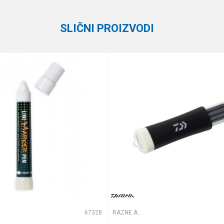
SLIČNI PROIZVODI
te koliko je 2 + 3 :
67328
RAZNE ALATKE