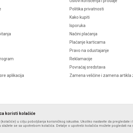
Uslovi korišćenja i prodaje
e
Politika privatnosti
Kako kupiti
Isporuka
itanja
Načini plaćanja
Plaćanje karticama
Pravo na odustajanje
program
Reklamacije
Povraćaj sredstava
re aplikacija
Zamena veličine i zamena artikla 
a koristi kolačiće
s (kolačiće) u cilju poboljšanja korisničkog iskustva. Ukoliko nastavite da pregledate i 
 slažete se sa upotrebom kolačića. Detalje o upotrebi kolačića možete pogledati na st