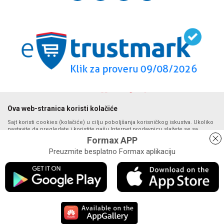
internetprodaja@formaxstore.com
Radnje
Načini plaćanja
Blog
Račun
Plaćanje karticama
Banka Intesa 160-377076-62
Privilege program
Pravo na odustajanje
VIP Club
PIB:
Reklamacije
107393792
Formax Store aplikacija
Povraćaj sredstava
Matični broj:
Zamena veličine i zamena artikla za drugi
20793058
PDV broj
Ova web-stranica koristi kolačiće
694500884
Sajt koristi cookies (kolačiće) u cilju poboljšanja korisničkog iskustva. Ukoliko
nastavite da pregledate i koristite našu Internet prodavnicu slažete se sa
upotrebom kolačića. Detalje o upotrebi kolačića možete pogledati na stranici
Formax APP
Politika privatnosti.
Preuzmite besplatno Formax aplikaciju
Detaljnije
Nastojimo da budemo što precizniji u opisu proizvoda, prikazu slika i
samih cena, ali ne možemo garantovati da su sve informacije kompletne
Obavezni
Statistika
Marketing
i bez grešaka. Svi artikli prikazani na sajtu su deo naše ponude i ne
Saznaj više
podrazumeva da su dostupni u svakom trenutku. Raspoloživost robe
možete proveriti pozivom na broj podrške web shopa na tel. 064/647-
Slažem se
81-86.
©2026
formaxstore.com
, Izrada
NB SOFT
. Sva prava zadržana.