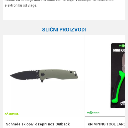
elektroniku od vlage.
Karakteristika
Vrednost
Ime/Nadimak
Kategorija
Razne alatke
SLIČNI PROIZVODI
Brend
JRC
Email
Poruka
Anti-spam zaštita - izračunajte koliko je 9 - 4 :
POŠALJI
Schrade sklopivi dzepni noz Outback
KRIMPING TOOL LARGE