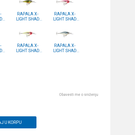
-
RAPALA X-
RAPALA X-
D
LIGHT SHAD
LIGHT SHAD
W
(FNS) 4 PEL
(FNS) 4 PCL
-
RAPALA X-
RAPALA X-
D
LIGHT SHAD
LIGHT SHAD
T
(FNS) 4 CLN
(FNS) 4 BAP
Obavesti me o sniženju
J U KORPU