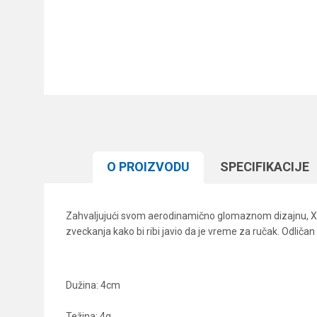
O PROIZVODU
SPECIFIKACIJЕ
Zahvaljujući svom aerodinamično glomaznom dizajnu, X-Li
zveckanja kako bi ribi javio da je vreme za ručak. Odliča
Dužina: 4cm
Težina: 4g