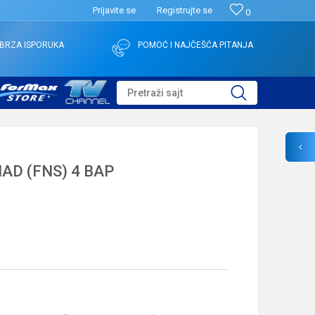
Prijavite se
Registrujte se
0
BRZA ISPORUKA
POMOĆ I NAJČEŠĆA PITANJA
Pretraži sajt
AD (FNS) 4 BAP