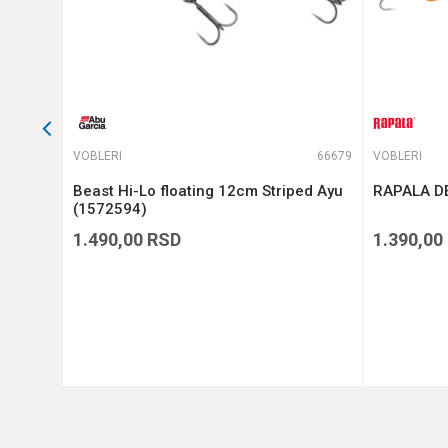
64879
VOBLERI
66679
VOBLERI
Beast Hi-Lo floating 12cm Striped Ayu
RAPALA DE
(1572594)
1.490,00
RSD
1.390,00
DODAJ U KORPU