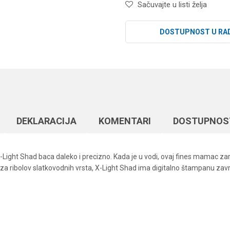
Sačuvajte u listi želja
DOSTUPNOST U RA
DEKLARACIJA
KOMENTARI
DOSTUPNOS
ght Shad baca daleko i precizno. Kada je u vodi, ovaj fines mamac zaroni
n za ribolov slatkovodnih vrsta, X-Light Shad ima digitalno štampanu završ