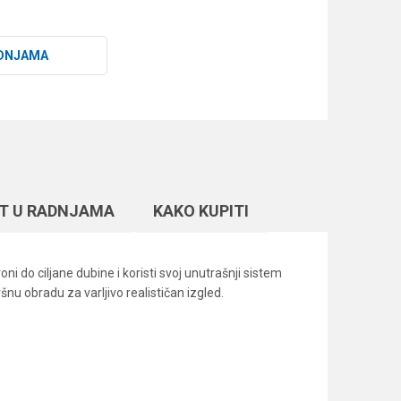
DNJAMA
T U RADNJAMA
KAKO KUPITI
 do ciljane dubine i koristi svoj unutrašnji sistem
nu obradu za varljivo realističan izgled.