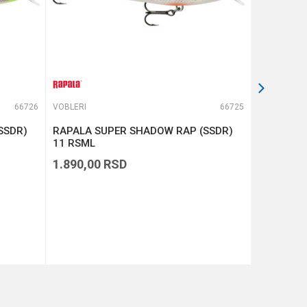
66726
VOBLERI
66725
VOBLERI
SSDR)
RAPALA SUPER SHADOW RAP (SSDR)
RAPALA D
11 RSML
1.890,00
RSD
1.390,00
DODAJ U KORPU