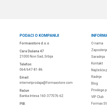
PODACI O KOMPANIJI
INFORM
Formaxstore d.o.o
O nama
Zaposlenj
Cara Dušana 47
21000 Novi Sad, Srbija
Saradnja
Kontakt
Telefon:
064/647-81-86
Najčešća p
Radnje
Email:
internetprodaja@formaxstore.com
Blog
Privilege 
Račun
Banka Intesa 160-377076-62
VIP Club
Formax Sto
PIB: