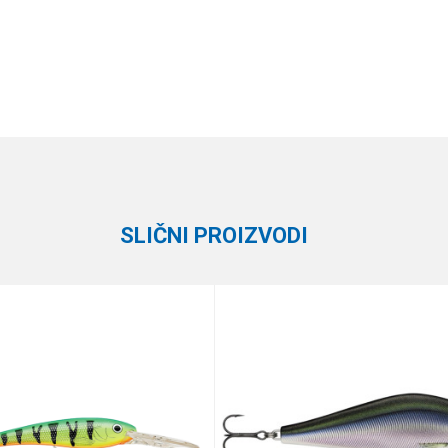
Vrednost
Email
Vobleri
Rapala
SLIČNI PROIZVODI
e koliko je 9 - 4 :