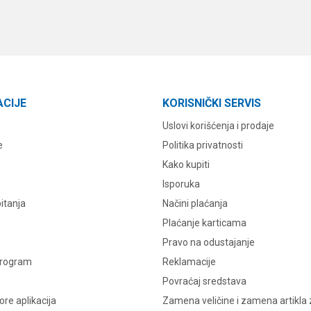
ACIJE
KORISNIČKI SERVIS
Uslovi korišćenja i prodaje
e
Politika privatnosti
Kako kupiti
Isporuka
itanja
Načini plaćanja
Plaćanje karticama
Pravo na odustajanje
program
Reklamacije
Povraćaj sredstava
re aplikacija
Zamena veličine i zamena artikla 