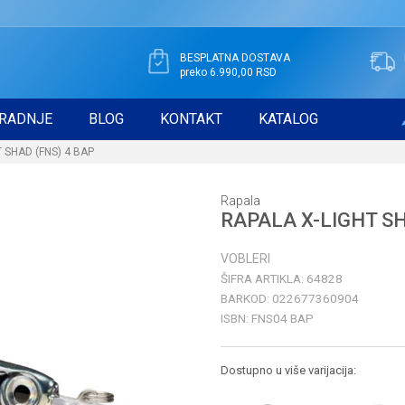
BESPLATNA DOSTAVA
preko 6.990,00 RSD
RADNJE
BLOG
KONTAKT
KATALOG
 SHAD (FNS) 4 BAP
Rapala
RAPALA X-LIGHT SH
VOBLERI
ŠIFRA ARTIKLA:
64828
BARKOD:
022677360904
ISBN:
FNS04 BAP
Dostupno u više varijacija: