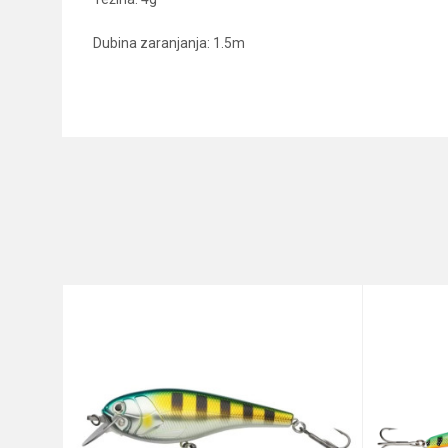
Dubina zaranjanja: 1.5m
Karakteristika
Ime/Nadimak
Kategorija
Brend
Poruka
Anti-spam zaštita - izračunajt
POŠALJI