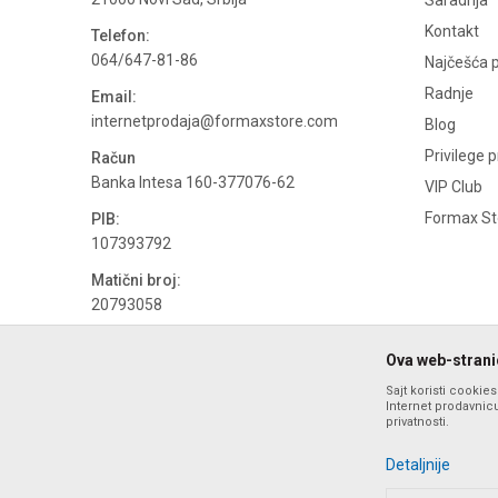
Saradnja
Kontakt
Telefon:
064/647-81-86
Najčešća p
Radnje
Email:
internetprodaja@formaxstore.com
Blog
Privilege 
Račun
Banka Intesa 160-377076-62
VIP Club
Formax Sto
PIB:
107393792
Matični broj:
20793058
PDV broj
Ova web-stranic
694500884
Sajt koristi cookie
Internet prodavnicu
privatnosti.
Detaljnije