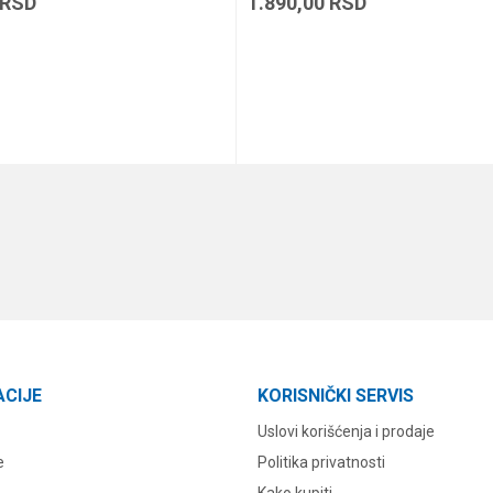
RSD
1.890,00
RSD
DODAJ U KORPU
DODAJ U KORPU
ACIJE
KORISNIČKI SERVIS
Uslovi korišćenja i prodaje
e
Politika privatnosti