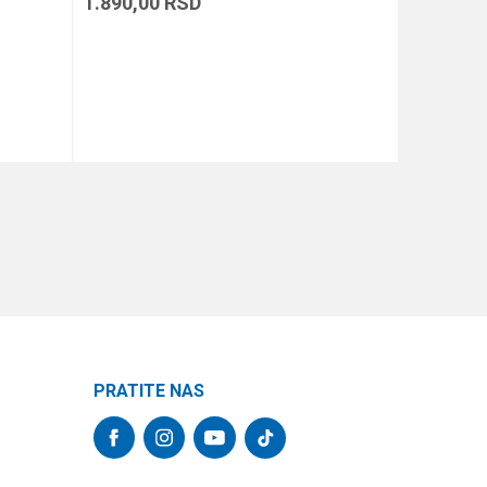
1.890,00
RSD
1.390,00
DODAJ U KORPU
PRATITE NAS