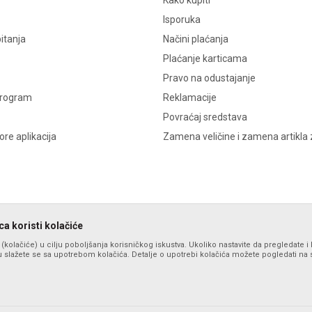
Kako kupiti
Isporuka
itanja
Načini plaćanja
Plaćanje karticama
Pravo na odustajanje
program
Reklamacije
Povraćaj sredstava
re aplikacija
Zamena veličine i zamena artikla 
a koristi kolačiće
s (kolačiće) u cilju poboljšanja korisničkog iskustva. Ukoliko nastavite da pregledate i 
 slažete se sa upotrebom kolačića. Detalje o upotrebi kolačića možete pogledati na st