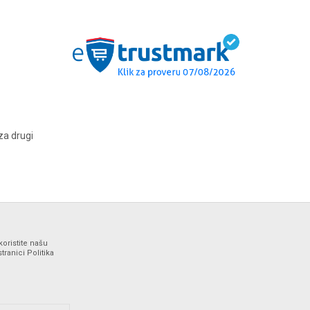
za drugi
koristite našu
ranici Politika