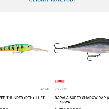
te koliko je 4 + 1 :
66748
VOBLERI
EP THUNDER (DTH) 11 FT
RAPALA SUPER SHADOW RAP (
11 SPWR