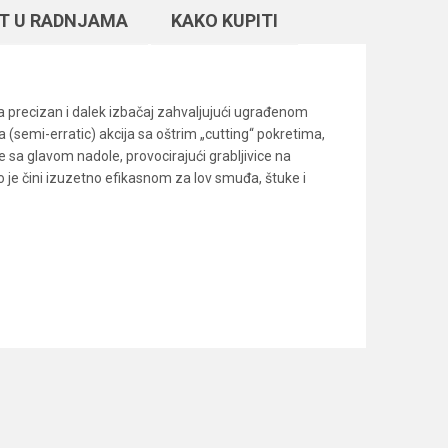
T U RADNJAMA
KAKO KUPITI
 precizan i dalek izbačaj zahvaljujući ugrađenom
(semi-erratic) akcija sa oštrim „cutting“ pokretima,
 sa glavom nadole, provocirajući grabljivice na
 je čini izuzetno efikasnom za lov smuđa, štuke i