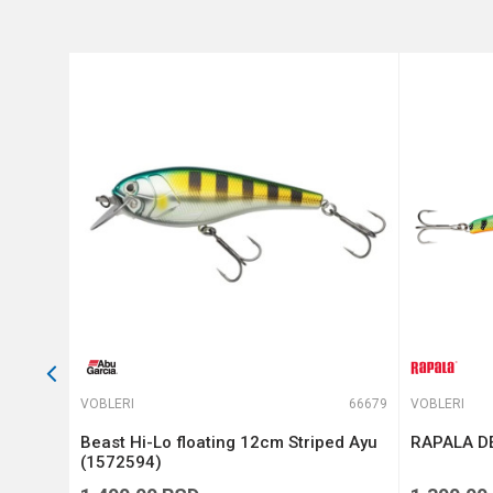
Anti-spam zaštita - izračunaj
POŠALJI
64879
VOBLERI
66679
VOBLERI
Beast Hi-Lo floating 12cm Striped Ayu
RAPALA DE
(1572594)