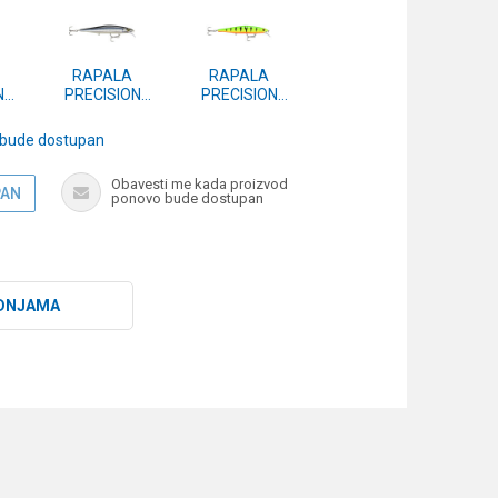
RAPALA
RAPALA
N
PRECISION
PRECISION
XTREME
XTREME
MAVRIK
MAVRIK
 bude dostupan
CUSTOM
CUSTOM
10
(PXRMC) 110
(PXRMC) 110
Obavesti me kada proizvod
MUIKKU
FT
PAN
ponovo bude dostupan
DNJAMA