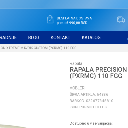
BESPLATNA DOSTAVA
preko 6.990,00 RSD
RADNJE
BLOG
KONTAKT
KATALOG
ION XTREME MAVRIK CUSTOM (PXRMC) 110 FGG
Rapala
RAPALA PRECISIO
(PXRMC) 110 FGG
VOBLERI
ŠIFRA ARTIKLA:
64836
BARKOD:
022677348810
ISBN:
PXRMC110 FGG
Dostupno u više varijacija: