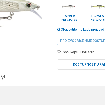
RAPALA
RAPALA
PRECISION
PRECISIO
XTREME
XTREME
MAVRIK
MAVRIK
Obavestite me kada proizvod
CUSTOM
CUSTOM
(PXRMC) 110
(PXRMC) 1
ROL
PEL
PROIZVOD VIŠE NIJE DOSTU
Sačuvajte u listi želja
DOSTUPNOST U RA