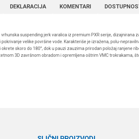
DEKLARACIJA
KOMENTARI
DOSTUPNOS
rhunska suspending jerk varalica iz premium PXR serije, dizajnirana za
krivanje velike površine vode. Karakteriše je izražena, polu-nepravilna 
okrete skoro do 180°, dok u pauzi zauzima prirodan položaj ranjene ribe
valitetnom 3D završnom obradom i opremljena oštrim VMC trokrakama, što
Vrednost
Email
Vobleri
Rapala
SLIČNI PROIZVODI