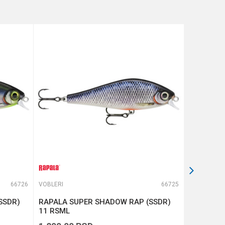
66726
VOBLERI
66725
VOBLERI
SSDR)
RAPALA SUPER SHADOW RAP (SSDR)
RAPALA D
11 RSML