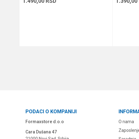
1.490,00
RSD
1.390,00
DODAJ U KORPU
PODACI O KOMPANIJI
INFORM
Formaxstore d.o.o
O nama
Zaposlenj
Cara Dušana 47
21000 Novi Sad, Srbija