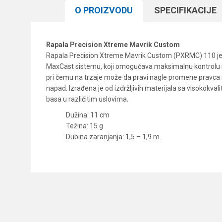
O PROIZVODU
SPECIFIKACIJЕ
Rapala Precision Xtreme Mavrik Custom
Rapala Precision Xtreme Mavrik Custom (PXRMC) 110 je v
MaxCast sistemu, koji omogućava maksimalnu kontrolu i po
pri čemu na trzaje može da pravi nagle promene pravca i 
napad. Izrađena je od izdržljivih materijala sa visokok
basa u različitim uslovima.
Dužina: 11 cm
Težina: 15 g
Dubina zaranjanja: 1,5 – 1,9 m
Karakteristika
Ime/Nadimak
Kategorija
Brend
Poruka