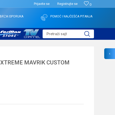
Prijavite se
Registrujte se
0
BRZA ISPORUKA
POMOĆ I NAJČEŠĆA PITANJA
Pretraži sajt
N XTREME MAVRIK CUSTOM