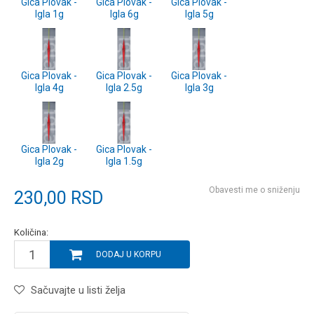
Gica Plovak -
Gica Plovak -
Gica Plovak -
Igla 1g
Igla 6g
Igla 5g
Gica Plovak -
Gica Plovak -
Gica Plovak -
Igla 4g
Igla 2.5g
Igla 3g
Gica Plovak -
Gica Plovak -
Igla 2g
Igla 1.5g
Obavesti me o sniženju
230,00
RSD
Količina:
DODAJ U KORPU
Sačuvajte u listi želja