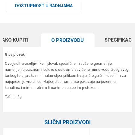
DOSTUPNOST U RADNJAMA
KAKO KUPITI
SPECIFIKACI
O PROIZVODU
Gica plovak
Ovo je ultra-osetljiv fiksni plovak specifične, izdužene geometrije,
namenjen preciznom ribolovu u uslovima savršeno mirne vode. Zbog svog
tankog tela, pruža minimalan otpor prilikom trzaja, što ga čini idealnim za
najopreznije vrste riba. Najbolje performanse pokazuje na jezerima,
kanalima i mirnim rečnim limanima sa sporim protokom.
Težina: 5g
Karakteristika
Vrednost
Ime/Nadimak
Kategorija
Plovci
SLIČNI PROIZVODI
Brend
Gica Team
Email