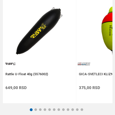
Poruka
Anti-spam zaštita - izračunajte koliko je 6 - 1 :
POŠALJI
Rattle U-Float 40g (5576002)
GICA-SVETLECI KLIZNI
649,00
RSD
375,00
RSD
1
2
3
4
5
6
7
8
9
10
11
12