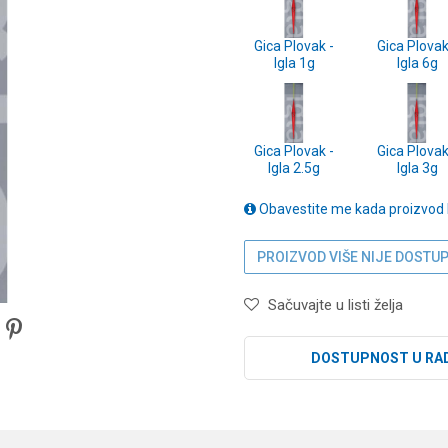
Gica Plovak -
Gica Plovak
Igla 1g
Igla 6g
Gica Plovak -
Gica Plovak
Igla 2.5g
Igla 3g
Obavestite me kada proizvod
PROIZVOD VIŠE NIJE DOSTU
Sačuvajte u listi želja
DOSTUPNOST U RA