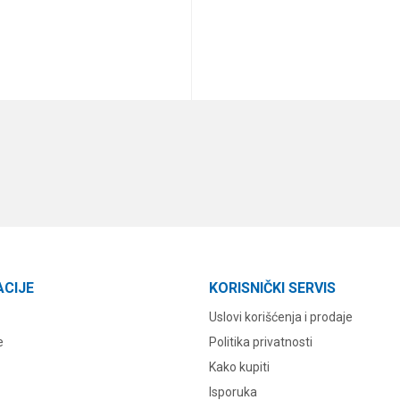
DODAJ U KORPU
DODAJ U KORPU
ACIJE
KORISNIČKI SERVIS
Uslovi korišćenja i prodaje
e
Politika privatnosti
Kako kupiti
Isporuka