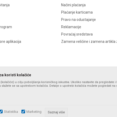
itanja
Načini plaćanja
Plaćanje karticama
Pravo na odustajanje
program
Reklamacije
Povraćaj sredstava
re aplikacija
Zamena veličine i zamena artikla 
a koristi kolačiće
s (kolačiće) u cilju poboljšanja korisničkog iskustva. Ukoliko nastavite da pregledate i 
 slažete se sa upotrebom kolačića. Detalje o upotrebi kolačića možete pogledati na st
Statistika
Marketing
zu slika i samih cena, ali ne možemo garantovati da su sve informacije komplet
Saznaj više
i u svakom trenutku. Raspoloživost robe možete proveriti pozivom na broj po