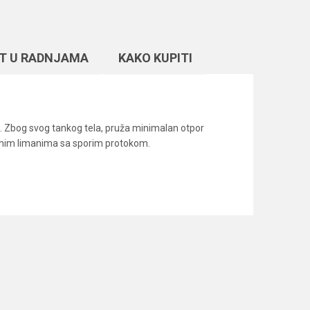
T U RADNJAMA
KAKO KUPITI
e. Zbog svog tankog tela, pruža minimalan otpor
rečnim limanima sa sporim protokom.