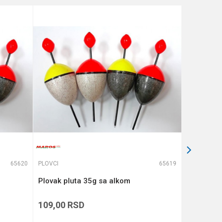
65620
PLOVCI
65619
PLOVCI
Plovak pluta 35g sa alkom
FORMAX P
109,00
RSD
139,00
R