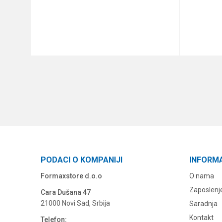
DODAJ U KORPU
PODACI O KOMPANIJI
INFORM
Formaxstore d.o.o
O nama
Zaposlenj
Cara Dušana 47
21000 Novi Sad, Srbija
Saradnja
Kontakt
Telefon: