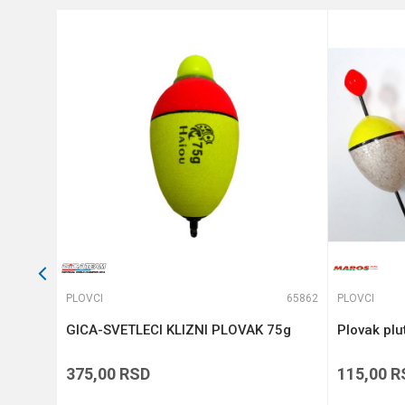
Anti-spam zaštita - izračunajt
POŠALJI
63399
PLOVCI
65862
PLOVCI
GICA-SVETLECI KLIZNI PLOVAK 75g
Plovak plu
375,00
RSD
115,00
R