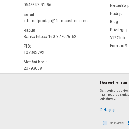
064/647-81-86
Najčešća p
Radnje
Email:
internetprodaja@formaxstore.com
Blog
Privilege 
Račun
Banka Intesa 160-377076-62
VIP Club
Formax Sto
PIB:
107393792
Matični broj:
20793058
PDV broj
Ova web-stranic
694500884
Sajt koristi cookie
Internet prodavnicu
privatnosti.
Detaljnije
Obavezni
Nastojimo da budemo što precizniji u opisu proizvoda, prika
ponude i ne podrazumeva da su dostupn