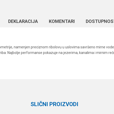
DEKLARACIJA
KOMENTARI
DOSTUPNOS
e geometrije, namenjen preciznom ribolovu u uslovima savršeno mirne vod
ste riba. Najbolje performanse pokazuje na jezerima, kanalima i mirnim 
Vrednost
Email
Plovci
Gica Team
SLIČNI PROIZVODI