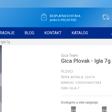
BESPLATNA DOSTAVA
preko 6.990,00 RSD
RADNJE
BLOG
KONTAKT
KATALOG
 Igla 7g
Gica Team
Gica Plovak - Igla 7g
PLOVCI
ŠIFRA ARTIKLA:
26974
BARKOD:
2505059007584
ISBN:
IGLA-7
Dostupno u više varijacija: