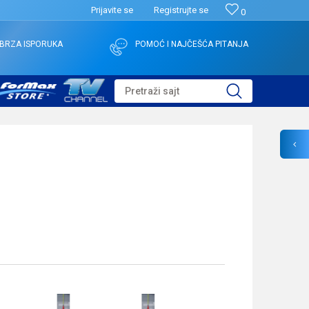
Prijavite se
Registrujte se
0
BRZA ISPORUKA
POMOĆ I NAJČEŠĆA PITANJA
Pretraži sajt