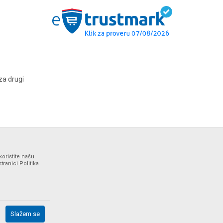
za drugi
koristite našu
ranici Politika
ne i bez grešaka. Svi artikli prikazani na sajtu su deo naše
Slažem se
drške web shopa na tel. 064/647-81-86.