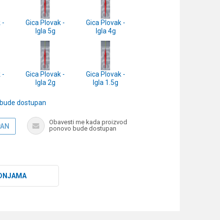
 -
Gica Plovak -
Gica Plovak -
Igla 5g
Igla 4g
 -
Gica Plovak -
Gica Plovak -
Igla 2g
Igla 1.5g
 bude dostupan
Obavesti me kada proizvod
PAN
ponovo bude dostupan
DNJAMA