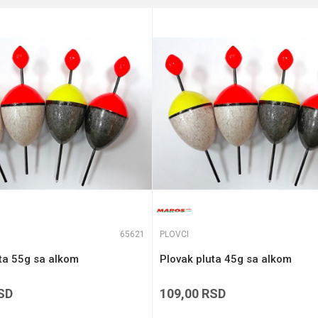
e koliko je 6 - 1 :
65621
PLOVCI
ta 55g sa alkom
Plovak pluta 45g sa alkom
SD
109,00
RSD