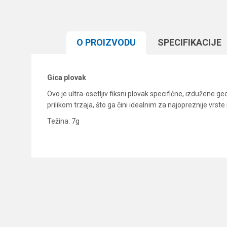
O PROIZVODU
SPECIFIKACIJЕ
Gica plovak
Ovo je ultra-osetljiv fiksni plovak specifične, izdužen
prilikom trzaja, što ga čini idealnim za najopreznije vr
Težina: 7g
Karakteristika
Ime/Nadimak
Kategorija
Brend
Poruka