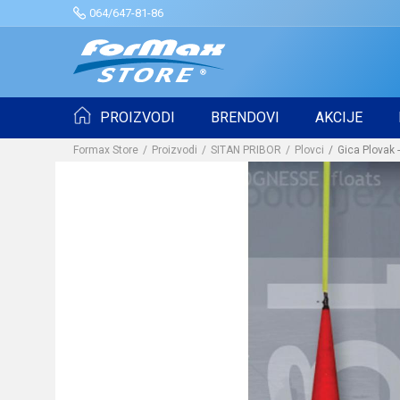
064/647-81-86
PROIZVODI
BRENDOVI
AKCIJE
Formax Store
Proizvodi
SITAN PRIBOR
Plovci
Gica Plovak -