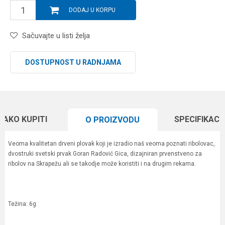
DODAJ U KORPU
Sačuvajte u listi želja
DOSTUPNOST U RADNJAMA
KAKO KUPITI
SPECIFIKACI
O PROIZVODU
Veoma kvalitetan drveni plovak koji je izradio naš veoma poznati ribolovac,
dvostruki svetski prvak Goran Radović Gica, dizajniran prvenstveno za
ribolov na Skrapežu ali se takodje može koristiti i na drugim rekama.
Težina: 6g