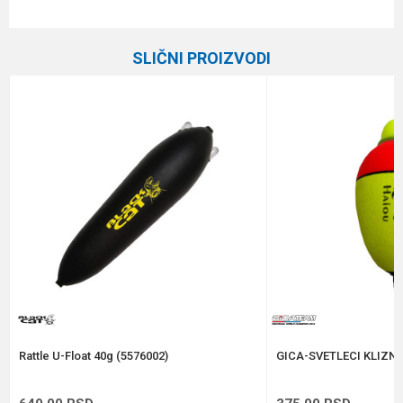
Karakteristika
Vrednost
Ime/Nadimak
Kategorija
Plovci
SLIČNI PROIZVODI
Brend
Gica Team
Email
Poruka
Anti-spam zaštita - izračunajte koliko je 6 - 1 :
POŠALJI
Rattle U-Float 40g (5576002)
GICA-SVETLECI KLIZNI