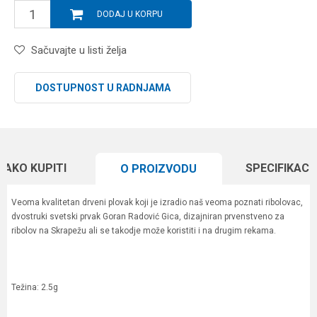
DODAJ U KORPU
Sačuvajte u listi želja
DOSTUPNOST U RADNJAMA
KAKO KUPITI
SPECIFIKACI
O PROIZVODU
Veoma kvalitetan drveni plovak koji je izradio naš veoma poznati ribolovac,
dvostruki svetski prvak Goran Radović Gica, dizajniran prvenstveno za
ribolov na Skrapežu ali se takodje može koristiti i na drugim rekama.
Težina: 2.5g