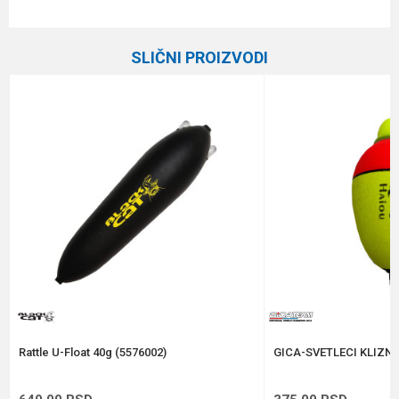
Karakteristika
Vrednost
Ime/Nadimak
Kategorija
Plovci
SLIČNI PROIZVODI
Brend
Gica Team
Email
Poruka
Anti-spam zaštita - izračunajte koliko je 2 + 3 :
POŠALJI
Rattle U-Float 40g (5576002)
GICA-SVETLECI KLIZNI