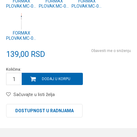
FORMAX
FORMAX
FORMAX
PLOVAK MC-02,
PLOVAK MC-02,
PLOVAK MC-02,
3g (2 kom.)
2g (2 kom.)
1.5g (2 kom.)
FORMAX
PLOVAK MC-02,
1g (2 kom.)
Obavesti me o sniženju
139,00
RSD
Količina:
DODAJ U KORPU
Sačuvajte u listi želja
DOSTUPNOST U RADNJAMA