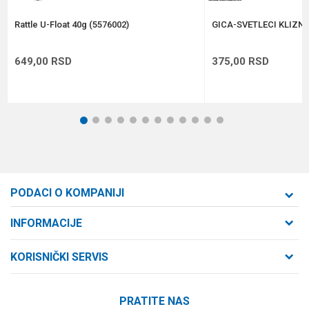
POŠALJI
Rattle U-Float 40g (5576002)
GICA-SVETLECI KLIZNI
649,00
RSD
375,00
RSD
1
2
3
4
5
6
7
8
9
10
11
12
PODACI O KOMPANIJI
Formaxstore d.o.o
INFORMACIJE
O nama
Cara Dušana 47
KORISNIČKI SERVIS
21000 Novi Sad, Srbija
Zaposlenje
Uslovi korišćenja i prodaje
Saradnja
Telefon:
PRATITE NAS
Politika privatnosti
064/647-81-86
Kontakt