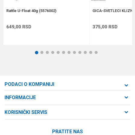
POŠALJI
Rattle U-Float 40g (5576002)
GICA-SVETLECI KLIZNI
649,00
RSD
375,00
RSD
1
2
3
4
5
6
7
8
9
10
11
12
PODACI O KOMPANIJI
Formaxstore d.o.o
INFORMACIJE
O nama
Cara Dušana 47
KORISNIČKI SERVIS
21000 Novi Sad, Srbija
Zaposlenje
Uslovi korišćenja i prodaje
Saradnja
Telefon:
PRATITE NAS
Politika privatnosti
064/647-81-86
Kontakt