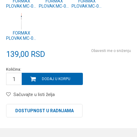
FORMAX
FORMAX
FORMAX
PLOVAK MC-02,
PLOVAK MC-02,
PLOVAK MC-02,
3g (2 kom.)
2g (2 kom.)
1.5g (2 kom.)
FORMAX
PLOVAK MC-02,
1g (2 kom.)
Obavesti me o sniženju
139,00
RSD
Količina:
DODAJ U KORPU
Sačuvajte u listi želja
DOSTUPNOST U RADNJAMA