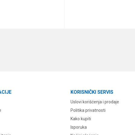
DODAJ U KORPU
DODAJ U KORPU
ACIJE
KORISNIČKI SERVIS
Uslovi korišćenja i prodaje
e
Politika privatnosti
Kako kupiti
Isporuka