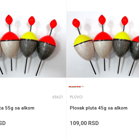
e koliko je 9 - 4 :
65621
PLOVCI
ta 55g sa alkom
Plovak pluta 45g sa alkom
SD
109,00
RSD