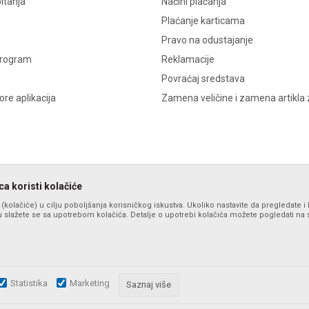
itanja
Načini plaćanja
Plaćanje karticama
Pravo na odustajanje
program
Reklamacije
Povraćaj sredstava
re aplikacija
Zamena veličine i zamena artikla 
a koristi kolačiće
s (kolačiće) u cilju poboljšanja korisničkog iskustva. Ukoliko nastavite da pregledate i 
 slažete se sa upotrebom kolačića. Detalje o upotrebi kolačića možete pogledati na st
Statistika
Marketing
zu slika i samih cena, ali ne možemo garantovati da su sve informacije komplet
Saznaj više
i u svakom trenutku. Raspoloživost robe možete proveriti pozivom na broj po