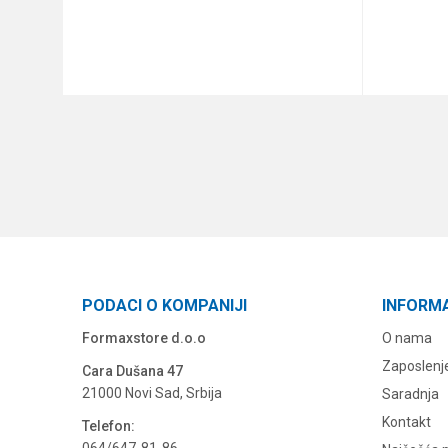
DODAJ U KORPU
PODACI O KOMPANIJI
INFORM
Formaxstore d.o.o
O nama
Zaposlenj
Cara Dušana 47
21000 Novi Sad, Srbija
Saradnja
Kontakt
Telefon: