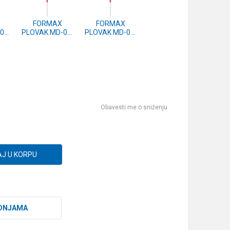
FORMAX
FORMAX
03,
PLOVAK MD-03,
PLOVAK MD-03,
)
2.5g (2 kom.)
1.5g (2 kom.)
Obavesti me o sniženju
J U KORPU
DNJAMA