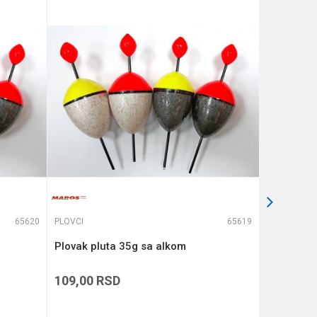
65620
PLOVCI
65619
PLOVCI
Plovak pluta 35g sa alkom
FORMAX P
109,00
RSD
139,00
R