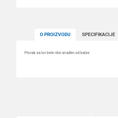
O PROIZVODU
SPECIFIKACIJЕ
Plovak za lov bele ribe izrađen od balze.
Karakteristika
Ime/Nadimak
Kategorija
Brend
Poruka