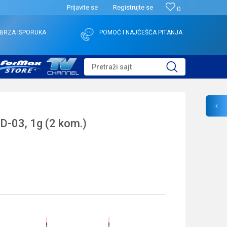
Prijavite se
Registrujte se
0
BRZA ISPORUKA
POMOĆ I NAJČEŠĆA PITANJA
Pretraži sajt
03, 1g (2 kom.)