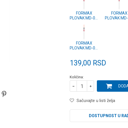
FORMAX
FORMAX
PLOVAK MD-03,
PLOVAK MD-
4g (2 kom.)
3g (2 kom.
FORMAX
PLOVAK MD-03,
1g (2 kom.)
139,00
RSD
Količina:
DODA
Sačuvajte u listi želja
DOSTUPNOST U RA