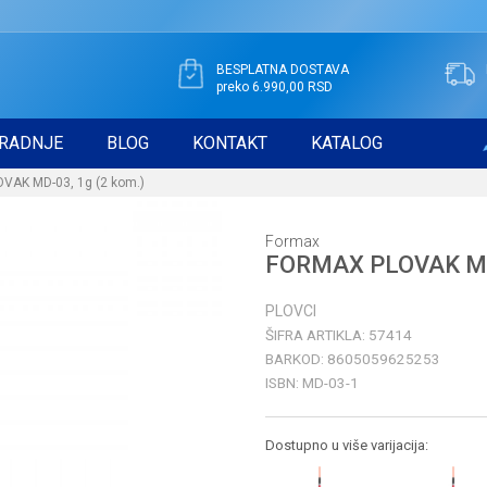
BESPLATNA DOSTAVA
preko 6.990,00 RSD
RADNJE
BLOG
KONTAKT
KATALOG
AK MD-03, 1g (2 kom.)
Formax
FORMAX PLOVAK MD-
PLOVCI
ŠIFRA ARTIKLA:
57414
BARKOD:
8605059625253
ISBN:
MD-03-1
Dostupno u više varijacija: