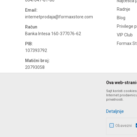
064/647-81-86
Najčešća p
Radnje
Email:
internetprodaja@formaxstore.com
Blog
Privilege 
Račun
Banka Intesa 160-377076-62
VIP Club
Formax Sto
PIB:
107393792
Matični broj:
20793058
PDV broj
Ova web-stranic
694500884
Sajt koristi cookie
Internet prodavnicu
privatnosti.
Detaljnije
Obavezni
Nastojimo da budemo što precizniji u opisu proizvoda, prika
ponude i ne podrazumeva da su dostupn