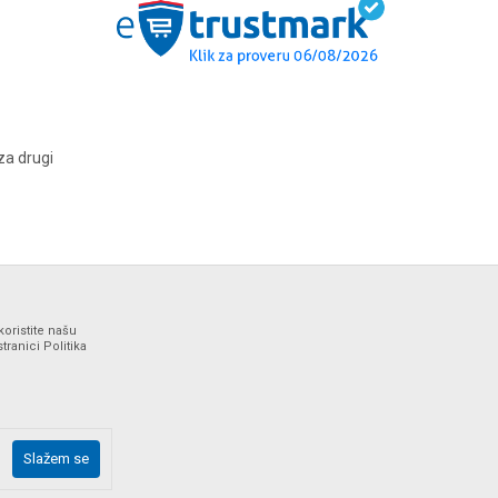
za drugi
koristite našu
ranici Politika
ne i bez grešaka. Svi artikli prikazani na sajtu su deo naše
Slažem se
drške web shopa na tel. 064/647-81-86.