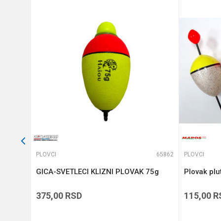
Anti-spam zaštita - izračunajt
POŠALJI
63399
PLOVCI
65862
PLOVCI
GICA-SVETLECI KLIZNI PLOVAK 75g
Plovak plu
375,00
RSD
115,00
R