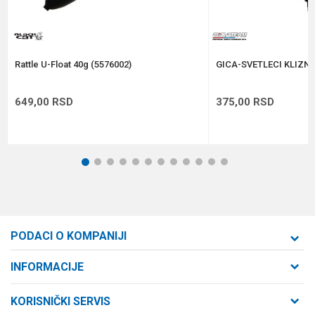
Anti-spam zaštita - izračunajte koliko je 2 + 3 :
POŠALJI
Rattle U-Float 40g (5576002)
GICA-SVETLECI KLIZNI
649,00
RSD
375,00
RSD
1
2
3
4
5
6
7
8
9
10
11
12
PODACI O KOMPANIJI
Formaxstore d.o.o
INFORMACIJE
O nama
Cara Dušana 47
KORISNIČKI SERVIS
21000 Novi Sad, Srbija
Zaposlenje