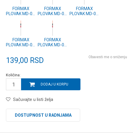
FORMAX
FORMAX
FORMAX
PLOVAK MD-03,
PLOVAK MD-03,
PLOVAK MD-03,
4g (2 kom.)
3g (2 kom.)
2.5g (2 kom.)
FORMAX
FORMAX
PLOVAK MD-03,
PLOVAK MD-03,
1.5g (2 kom.)
1g (2 kom.)
Obavesti me o sniženju
139,00
RSD
Količina:
DODAJ U KORPU
Sačuvajte u listi želja
DOSTUPNOST U RADNJAMA