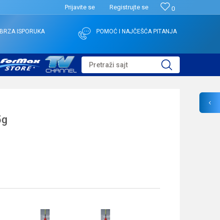
Prijavite se
Registrujte se
0
BRZA ISPORUKA
POMOĆ I NAJČEŠĆA PITANJA
Pretraži sajt
5g