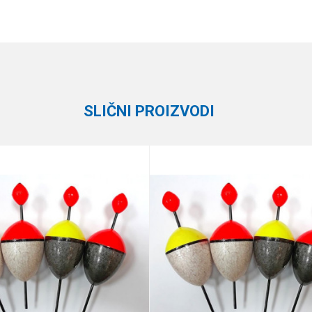
Vrednost
Email
Plovci
Gica Team
SLIČNI PROIZVODI
te koliko je 2 + 3 :