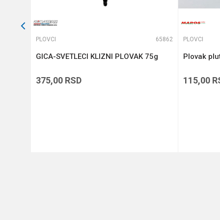
63399
PLOVCI
65862
PLOVCI
GICA-SVETLECI KLIZNI PLOVAK 75g
Plovak plu
375,00
RSD
115,00
R
DODAJ U KORPU