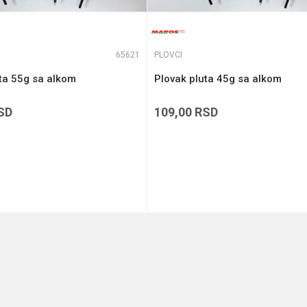
65621
PLOVCI
ta 55g sa alkom
Plovak pluta 45g sa alkom
SD
109,00
RSD
DODAJ U KORPU
DODAJ U KORPU