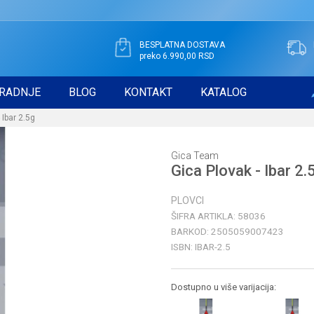
BESPLATNA DOSTAVA
preko 6.990,00 RSD
RADNJE
BLOG
KONTAKT
KATALOG
 Ibar 2.5g
Gica Team
Gica Plovak - Ibar 2.
PLOVCI
ŠIFRA ARTIKLA:
58036
BARKOD:
2505059007423
ISBN:
IBAR-2.5
Dostupno u više varijacija: