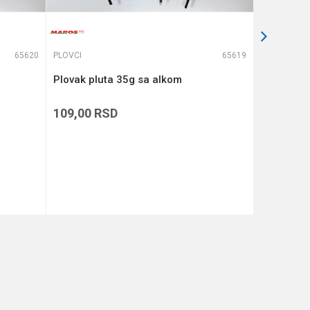
65620
PLOVCI
65619
PLOVCI
Plovak pluta 35g sa alkom
FORMAX P
109,00
RSD
139,00
R
DODAJ U KORPU