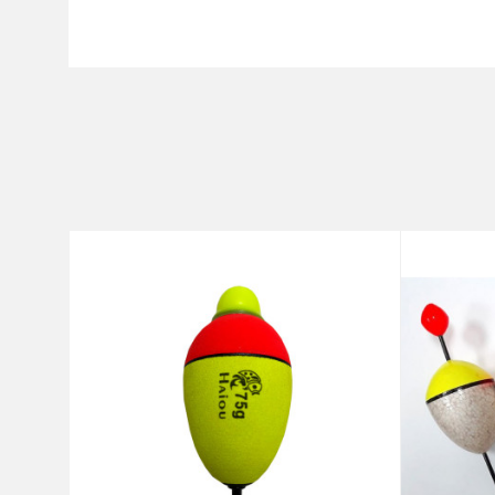
Karakteristika
Ime/Nadimak
Kategorija
Brend
Poruka
Anti-spam zaštita - izračunaj
POŠALJI