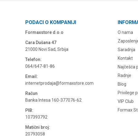
PODACI O KOMPANIJI
INFORM
Formaxstore d.o.o
O nama
Zaposlenj
Cara Dušana 47
21000 Novi Sad, Srbija
Saradnja
Kontakt
Telefon:
064/647-81-86
Najčešća p
Radnje
Email:
internetprodaja@formaxstore.com
Blog
Privilege 
Račun
Banka Intesa 160-377076-62
VIP Club
Formax Sto
PIB:
107393792
Matični broj:
20793058