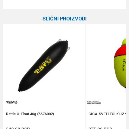
Karakteristika
Vrednost
Ime/Nadimak
Kategorija
Plovci
SLIČNI PROIZVODI
Brend
Gica Team
Email
Poruka
Anti-spam zaštita - izračunajte koliko je 2 + 3 :
POŠALJI
Rattle U-Float 40g (5576002)
GICA-SVETLECI KLIZNI