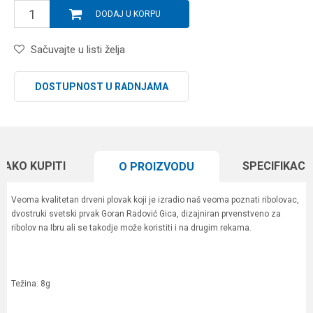
DODAJ U KORPU
Sačuvajte u listi želja
DOSTUPNOST U RADNJAMA
KAKO KUPITI
SPECIFIKACI
O PROIZVODU
Veoma kvalitetan drveni plovak koji je izradio naš veoma poznati ribolovac,
dvostruki svetski prvak Goran Radović Gica, dizajniran prvenstveno za
ribolov na Ibru ali se takodje može koristiti i na drugim rekama.
Težina: 8g