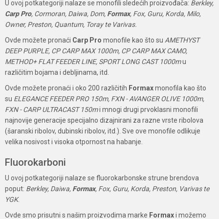
U ovoj potkategoriji nalaze se monofili sledećih proizvođača:
Berkley,
Carp Pro
, Cormoran, Daiwa, Dom,
Formax
, Fox, Guru, Korda, Milo,
Owner, Preston, Quantum, Toray te Varivas.
Ovde možete pronaći
Carp Pro
monofile kao što su
AMETHYST
DEEP PURPLE, CP CARP MAX 1000m, CP CARP MAX CAMO,
METHOD+ FLAT FEEDER LINE, SPORT LONG CAST 1000m
u
različitim bojama i debljinama, itd.
Ovde možete pronaći i oko 200 različitih
Formax
monofila kao što
su
ELEGANCE FEEDER PRO 150m, FXN - AVANGER OLIVE 1000m,
FXN - CARP ULTRACAST 150m
i mnogi drugi prvoklasni monofili
najnovije generacije specijalno dizajnirani za razne vrste ribolova
(šaranski ribolov, dubinski ribolov, itd.). Sve ove monofile odlikuje
velika nosivost i visoka otpornost na habanje.
Fluorokarboni
U ovoj potkategoriji nalaze se fluorokarbonske strune brendova
poput:
Berkley, Daiwa,
Formax
, Fox, Guru, Korda, Preston, Varivas te
YGK
.
Ovde smo prisutni s našim proizvodima marke
Formax
i možemo