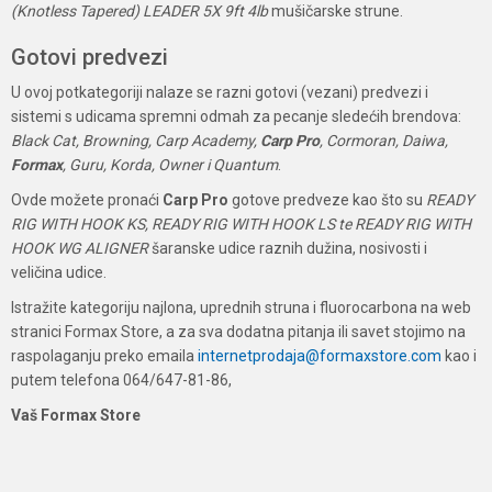
(Knotless Tapered) LEADER 5X 9ft 4lb
mušičarske strune.
Gotovi predvezi
U ovoj potkategoriji nalaze se razni gotovi (vezani) predvezi i
sistemi s udicama spremni odmah za pecanje sledećih brendova:
Black Cat, Browning, Carp Academy,
Carp Pro
, Cormoran, Daiwa,
Formax
, Guru, Korda, Owner i Quantum
.
Ovde možete pronaći
Carp Pro
gotove predveze kao što su
READY
RIG WITH HOOK KS, READY RIG WITH HOOK LS te READY RIG WITH
HOOK WG ALIGNER
šaranske udice raznih dužina, nosivosti i
veličina udice.
Istražite kategoriju najlona, uprednih struna i fluorocarbona na web
stranici Formax Store, a za sva dodatna pitanja ili savet stojimo na
raspolaganju preko emaila
internetprodaja@formaxstore.com
kao i
putem telefona 064/647-81-86,
Vaš Formax Store