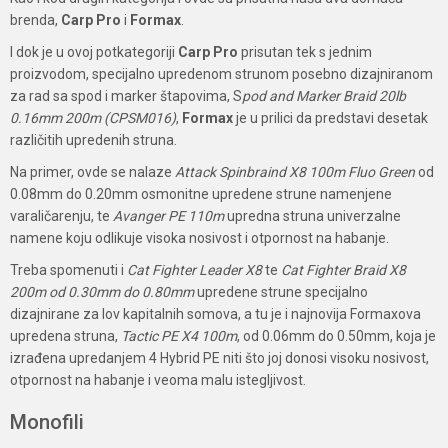
brenda,
Carp Pro
i
Formax
.
I dok je u ovoj potkategoriji
Carp Pro
prisutan tek s jednim
proizvodom, specijalno upredenom strunom posebno dizajniranom
za rad sa spod i marker štapovima, S
pod and Marker Braid 20lb
0.16mm 200m (CPSM016)
,
Formax
je u prilici da predstavi desetak
različitih upredenih struna.
Na primer, ovde se nalaze
Attack Spinbraind X8 100m Fluo Green
od
0.08mm do 0.20mm osmonitne upredene strune namenjene
varaličarenju, te
Avanger PE 110m
upredna struna univerzalne
namene koju odlikuje visoka nosivost i otpornost na habanje.
Treba spomenuti i
Cat Fighter Leader X8
te
Cat Fighter Braid X8
200m od 0.30mm do 0.80mm
upredene strune specijalno
dizajnirane za lov kapitalnih somova, a tu je i najnovija Formaxova
upredena struna,
Tactic PE X4 100m
, od 0.06mm do 0.50mm, koja je
izrađena upredanjem 4 Hybrid PE niti što joj donosi visoku nosivost,
otpornost na habanje i veoma malu istegljivost.
Monofili