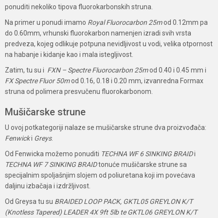
ponuditi nekoliko tipova fluorokarbonskih struna.
Na primer u ponudi imamo
Royal
Fluorocarbon 25m
od 0.12mm pa
do 0.60mm, vrhunski fluorokarbon namenjen izradi svih vrsta
predveza, kojeg odlikuje potpuna nevidljivost u vodi, velika otpornost
na habanje i kidanje kao i mala istegljivost.
Zatim, tu su i
FXN – Spectre Fluorocarbon 25m
od 0.40 i 0.45 mm i
FX Spectre Fluor 50m
od 0.16, 0.18 i 0.20 mm, izvanredna Formax
struna od polimera presvučenu fluorokarbonom.
Mušičarske strune
U ovoj potkategoriji nalaze se mušičarske strune dva proizvođača:
Fenwick
i
Greys
.
Od Fenwicka možemo ponuditi
TECHNA WF 6 SINKING BRAID
i
TECHNA WF 7 SINKING BRAID
tonuće mušičarske strune sa
specijalnim spoljašnjim slojem od poliuretana koji im povećava
daljinu izbačaja i izdržljivost.
Od Greysa tu su
BRAIDED LOOP PACK, GKTL05 GREYLON K/T
(Knotless Tapered) LEADER 4X 9ft 5lb te GKTL06 GREYLON K/T