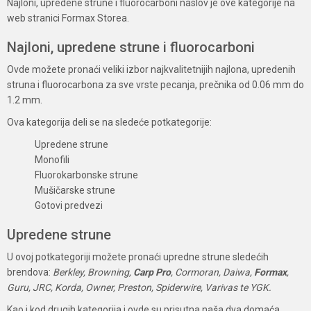
Najloni, upredene strune i fluorocarboni naslov je ove kategorije na
web stranici Formax Storea.
Najloni, upredene strune i fluorocarboni
Ovde možete pronaći veliki izbor najkvalitetnijih najlona, upredenih
struna i fluorocarbona za sve vrste pecanja, prečnika od 0.06 mm do
1.2 mm.
Ova kategorija deli se na sledeće potkategorije:
Upredene strune
Monofili
Fluorokarbonske strune
Mušičarske strune
Gotovi predvezi
Upredene strune
U ovoj potkategoriji možete pronaći upredne strune sledećih
brendova:
Berkley, Browning,
Carp Pro
, Cormoran, Daiwa,
Formax
,
Guru, JRC, Korda, Owner, Preston, Spiderwire, Varivas te YGK.
Kao i kod drugih kategorija i ovde su prisutna naša dva domaća