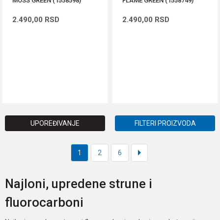
MOSS GREEN (1558598)
FLAME GREEN (1558749)
2.490,00
RSD
2.490,00
RSD
DODAJ U KORPU
DODAJ U KORPU
UPOREĐIVANJE
FILTERI PROIZVODA
1
2
6
Najloni, upredene strune i
fluorocarboni