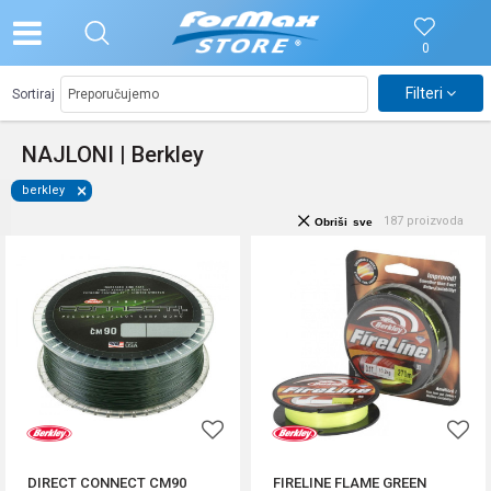
0
Filteri
Sortiraj
NAJLONI | Berkley
berkley
187
proizvoda
Obriši sve
DIRECT CONNECT CM90
FIRELINE FLAME GREEN