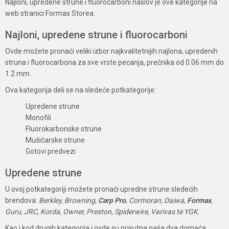
Najloni, upredene strune i fluorocarboni naslov je ove kategorije na
web stranici Formax Storea.
Najloni, upredene strune i fluorocarboni
Ovde možete pronaći veliki izbor najkvalitetnijih najlona, upredenih
struna i fluorocarbona za sve vrste pecanja, prečnika od 0.06 mm do
1.2 mm.
Ova kategorija deli se na sledeće potkategorije:
Upredene strune
Monofili
Fluorokarbonske strune
Mušičarske strune
Gotovi predvezi
Upredene strune
U ovoj potkategoriji možete pronaći upredne strune sledećih
brendova:
Berkley, Browning,
Carp Pro
, Cormoran, Daiwa,
Formax
,
Guru, JRC, Korda, Owner, Preston, Spiderwire, Varivas te YGK.
Kao i kod drugih kategorija i ovde su prisutna naša dva domaća