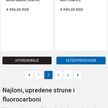
MOSS GREEN (1558741)
RED (1558781)
4.990,00
RSD
4.990,00
RSD
DODAJ U KORPU
DODAJ U KORPU
UPOREĐIVANJE
FILTERI PROIZVODA
1
2
3
6
Najloni, upredene strune i
fluorocarboni