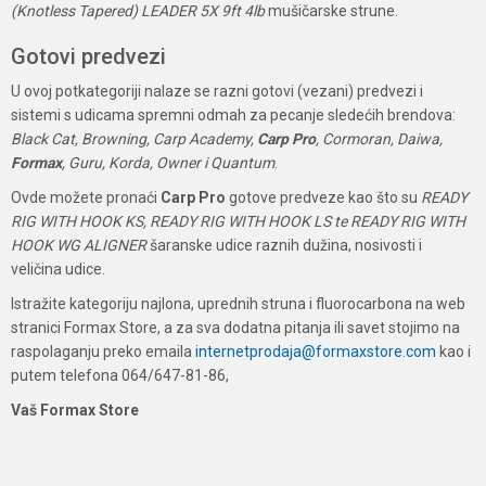
(Knotless Tapered) LEADER 5X 9ft 4lb
mušičarske strune.
Gotovi predvezi
U ovoj potkategoriji nalaze se razni gotovi (vezani) predvezi i
sistemi s udicama spremni odmah za pecanje sledećih brendova:
Black Cat, Browning, Carp Academy,
Carp Pro
, Cormoran, Daiwa,
Formax
, Guru, Korda, Owner i Quantum
.
Ovde možete pronaći
Carp Pro
gotove predveze kao što su
READY
RIG WITH HOOK KS, READY RIG WITH HOOK LS te READY RIG WITH
HOOK WG ALIGNER
šaranske udice raznih dužina, nosivosti i
veličina udice.
Istražite kategoriju najlona, uprednih struna i fluorocarbona na web
stranici Formax Store, a za sva dodatna pitanja ili savet stojimo na
raspolaganju preko emaila
internetprodaja@formaxstore.com
kao i
putem telefona 064/647-81-86,
Vaš Formax Store