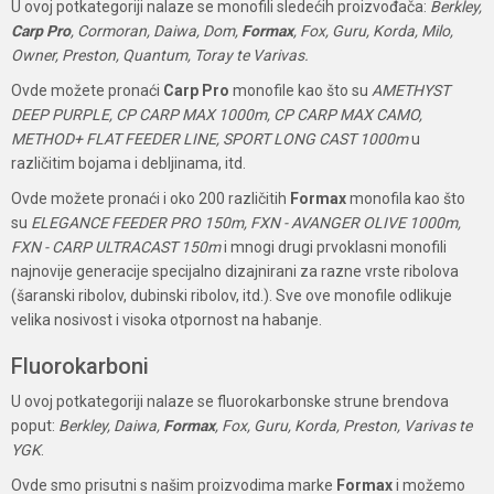
U ovoj potkategoriji nalaze se monofili sledećih proizvođača:
Berkley,
Carp Pro
, Cormoran, Daiwa, Dom,
Formax
, Fox, Guru, Korda, Milo,
Owner, Preston, Quantum, Toray te Varivas.
Ovde možete pronaći
Carp Pro
monofile kao što su
AMETHYST
DEEP PURPLE, CP CARP MAX 1000m, CP CARP MAX CAMO,
METHOD+ FLAT FEEDER LINE, SPORT LONG CAST 1000m
u
različitim bojama i debljinama, itd.
Ovde možete pronaći i oko 200 različitih
Formax
monofila kao što
su
ELEGANCE FEEDER PRO 150m, FXN - AVANGER OLIVE 1000m,
FXN - CARP ULTRACAST 150m
i mnogi drugi prvoklasni monofili
najnovije generacije specijalno dizajnirani za razne vrste ribolova
(šaranski ribolov, dubinski ribolov, itd.). Sve ove monofile odlikuje
velika nosivost i visoka otpornost na habanje.
Fluorokarboni
U ovoj potkategoriji nalaze se fluorokarbonske strune brendova
poput:
Berkley, Daiwa,
Formax
, Fox, Guru, Korda, Preston, Varivas te
YGK
.
Ovde smo prisutni s našim proizvodima marke
Formax
i možemo