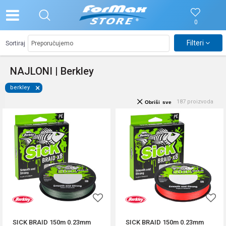
0
Filteri
Sortiraj
NAJLONI | Berkley
berkley
187
proizvoda
Obriši sve
SICK BRAID 150m 0.23mm
SICK BRAID 150m 0.23mm