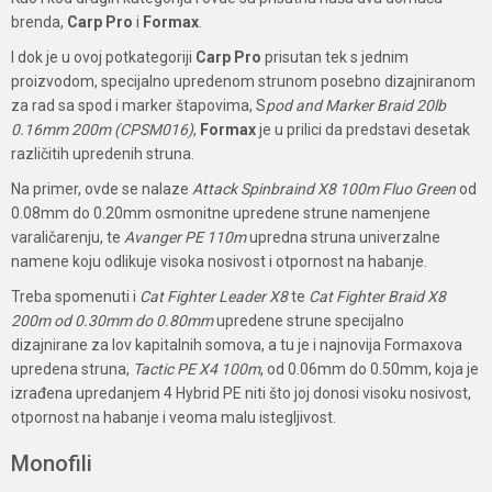
brenda,
Carp Pro
i
Formax
.
I dok je u ovoj potkategoriji
Carp Pro
prisutan tek s jednim
proizvodom, specijalno upredenom strunom posebno dizajniranom
za rad sa spod i marker štapovima, S
pod and Marker Braid 20lb
0.16mm 200m (CPSM016)
,
Formax
je u prilici da predstavi desetak
različitih upredenih struna.
Na primer, ovde se nalaze
Attack Spinbraind X8 100m Fluo Green
od
0.08mm do 0.20mm osmonitne upredene strune namenjene
varaličarenju, te
Avanger PE 110m
upredna struna univerzalne
namene koju odlikuje visoka nosivost i otpornost na habanje.
Treba spomenuti i
Cat Fighter Leader X8
te
Cat Fighter Braid X8
200m od 0.30mm do 0.80mm
upredene strune specijalno
dizajnirane za lov kapitalnih somova, a tu je i najnovija Formaxova
upredena struna,
Tactic PE X4 100m
, od 0.06mm do 0.50mm, koja je
izrađena upredanjem 4 Hybrid PE niti što joj donosi visoku nosivost,
otpornost na habanje i veoma malu istegljivost.
Monofili