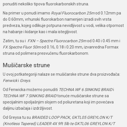
ponuditi nekoliko tipova fluorokarbonskih struna.
Na primer u ponudi imamo
Royal
Fluorocarbon 25m
od 0.12mm pa
do 0.60mm, vrhunski fluorokarbon namenjen izradi svih vrsta
predveza, kojeg odlikuje potpuna nevidljivost u vodi, velika otpornost
na habanje i kidanje kao i mala istegljivost.
Zatim, tu su i
FXN – Spectre Fluorocarbon 25m
od 0.40 i 0.45 mm i
FX Spectre Fluor 50m
od 0.16, 0.18 i 0.20 mm, izvanredna Formax
struna od polimera presvučenu fluorokarbonom.
Mušičarske strune
U ovoj potkategoriji nalaze se mušičarske strune dva proizvođača:
Fenwick
i
Greys
.
Od Fenwicka možemo ponuditi
TECHNA WF 6 SINKING BRAID
i
TECHNA WF 7 SINKING BRAID
tonuće mušičarske strune sa
specijalnim spoljašnjim slojem od poliuretana koji im povećava
daljinu izbačaja i izdržljivost.
Od Greysa tu su
BRAIDED LOOP PACK, GKTL05 GREYLON K/T
(Knotless Tapered) LEADER 4X 9ft 5lb te GKTL06 GREYLON K/T