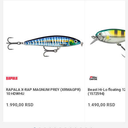
Brend
Rapala
Email
Dubina zaranjanja
0.9 - 1.5 m
Dužina
8 cm
Poruka
Težina
7 g
Tip
Suspending
Anti-spam zaštita - izračunajte koliko je 2 + 3 :
POŠALJI
RAPALA X-RAP MAGNUM PREY (XRMAGPR)
Beast Hi-Lo floating 12
10 HDWHU
(1572594)
1.990,00
RSD
1.490,00
RSD