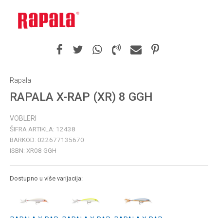
Rapala
RAPALA X-RAP (XR) 8 GGH
VOBLERI
ŠIFRA ARTIKLA:
12438
BARKOD:
022677135670
ISBN:
XR08 GGH
Dostupno u više varijacija: