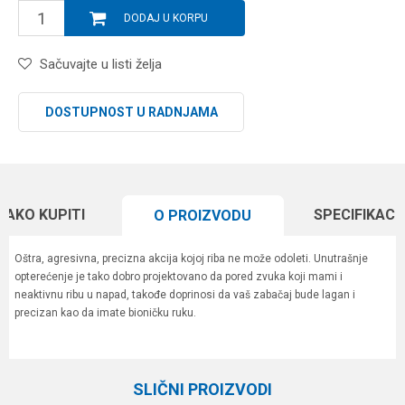
DODAJ U KORPU
Sačuvajte u listi želja
DOSTUPNOST U RADNJAMA
KAKO KUPITI
SPECIFIKACI
O PROIZVODU
Oštra, agresivna, precizna akcija kojoj riba ne može odoleti. Unutrašnje
opterećenje je tako dobro projektovano da pored zvuka koji mami i
neaktivnu ribu u napad, takođe doprinosi da vaš zabačaj bude lagan i
precizan kao da imate bioničku ruku.
Karakteristika
Vrednost
Ime/Nadimak
Kategorija
Vobleri
SLIČNI PROIZVODI